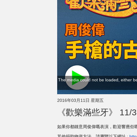
The media could not be loaded, either be
2016年03月11日 星期五
《歡樂滿些牙》 11/
如果你都鍾意周俊偉嘅表演，歡迎響應佢
其他捐助物資方
法，請瀏覽以下網址 :
htt