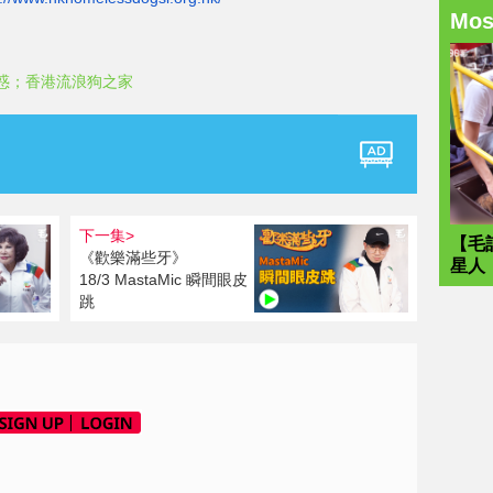
Mo
惑；香港流浪狗之家
下一集>
【毛
《歡樂滿些牙》
星人
18/3 MastaMic 瞬間眼皮
跳