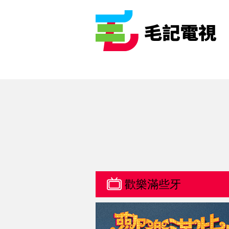
歡樂滿些牙