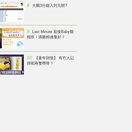
8
大圍3分鐘入到元朗?
9
Last Minute 迎接Baby雞
精班！滴雞精邊隻好？
10
【童年回憶】 有冇人記
得呢兩隻嘢呀？