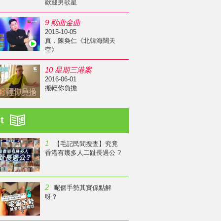
歡迎男歌星
9 勁曲金曲
2015-10-05
真．陳奐仁《北韓海闊天
空》
10 星期三港案
2016-06-01
搬輕你負擔
st
1
【毛記民間搜查】究竟
香港有幾多人二趾長過公 ?
2
呢個手勢其實係點解
呀？