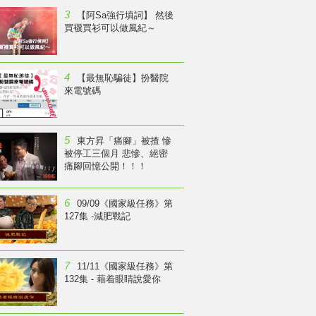
3
【阿Sa強行填詞】 然後
買襪買衫可以做風紀～
4
【最無恥騙徒】扮醫院
來電號碼
5
東方昇「痛腳」被揸 慘
被停工三個月 悲慘、絕密
痛腳回憶公開！！！
6
09/09《國家級任務》第
127集 -減肥戰記
7
11/11《國家級任務》第
132集 - 藉着眼睛說愛你