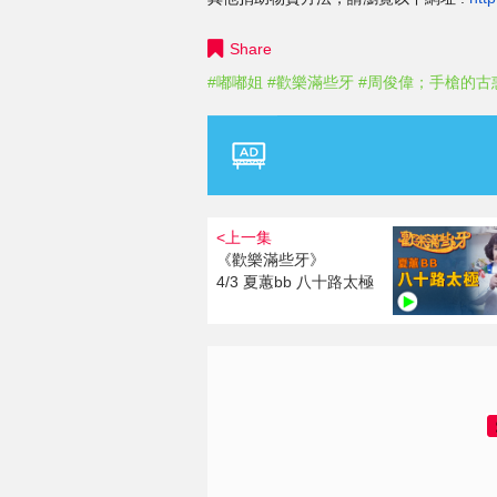
Share
#嘟嘟姐
#歡樂滿些牙
#周俊偉；手槍的古
<上一集
《歡樂滿些牙》
4/3 夏蕙bb 八十路太極