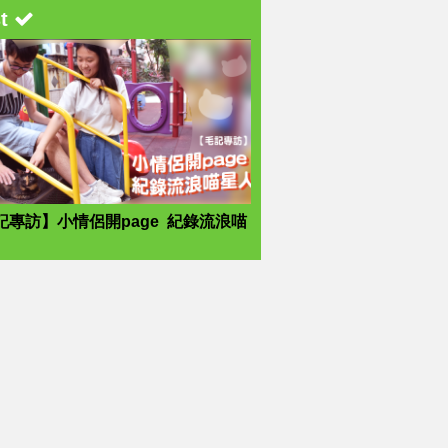
st
記專訪】小情侶開page 紀錄流浪喵