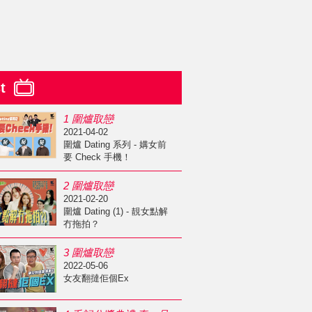
st
1 圍爐取戀
2021-04-02
圍爐 Dating 系列 - 媾女前
要 Check 手機！
2 圍爐取戀
2021-02-20
圍爐 Dating (1) - 靚女點解
冇拖拍？
3 圍爐取戀
2022-05-06
女友翻撻佢個Ex