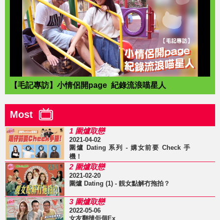
【毛記專訪】小情侶開page 紀錄流浪喵星人
Most
1 圍爐取戀
2021-04-02
圍爐 Dating 系列 - 媾女前要 Check 手
機！
2 圍爐取戀
2021-02-20
圍爐 Dating (1) - 靚女點解冇拖拍？
3 圍爐取戀
2022-05-06
女友翻撻佢個Ex