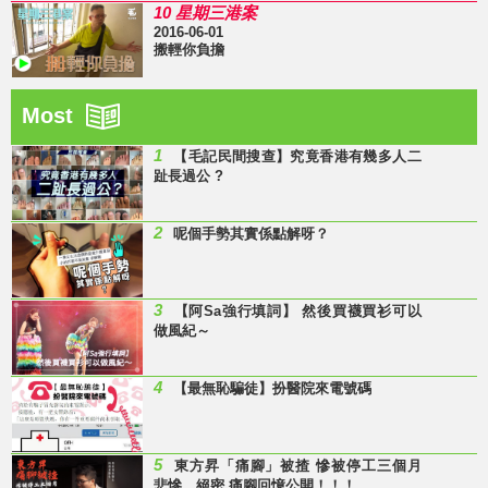
10 星期三港案
2016-06-01
搬輕你負擔
Most
1
【毛記民間搜查】究竟香港有幾多人二
趾長過公 ?
2
呢個手勢其實係點解呀？
3
【阿Sa強行填詞】 然後買襪買衫可以
做風紀～
4
【最無恥騙徒】扮醫院來電號碼
5
東方昇「痛腳」被揸 慘被停工三個月
悲慘、絕密 痛腳回憶公開！！！