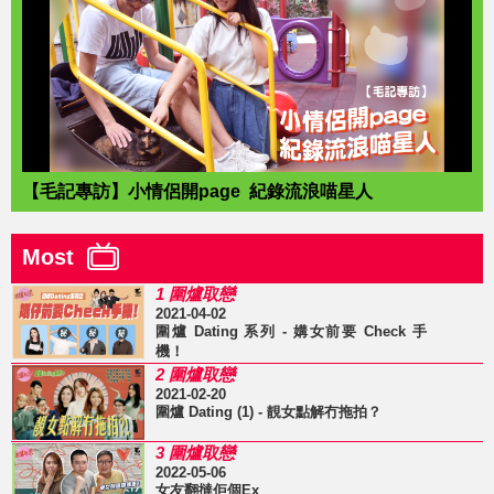
【毛記專訪】小情侶開page 紀錄流浪喵星人
Most
1 圍爐取戀
2021-04-02
圍爐 Dating 系列 - 媾女前要 Check 手
機！
2 圍爐取戀
2021-02-20
圍爐 Dating (1) - 靚女點解冇拖拍？
3 圍爐取戀
2022-05-06
女友翻撻佢個Ex