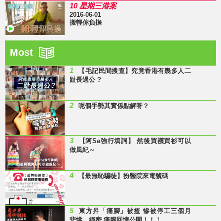
10 星期三港案
2016-06-01
搬輕你負擔
Most
1
【毛記民間搜查】究竟香港有幾多人二
趾長過公 ?
2
呢個手勢其實係點解呀？
3
【阿Sa強行填詞】 然後買襪買衫可以
做風紀～
4
【最無恥騙徒】扮醫院來電號碼
5
東方昇「痛腳」被揸 慘被停工三個月
悲慘、絕密 痛腳回憶公開！！！