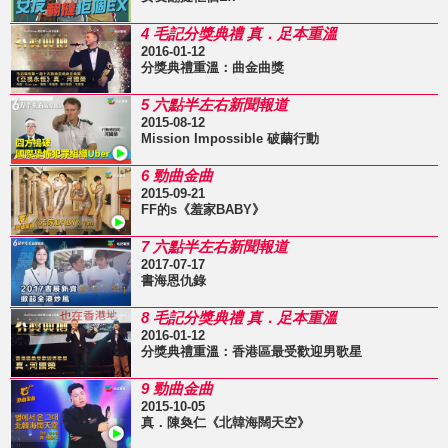
4 毛記分獎典禮 真．足本重溫
2016-01-12
分獎典禮重溫：曲金曲獎
5 六點半左右新聞報道
2015-08-12
Mission Impossible 破繭行動
6 勁曲金曲
2015-09-21
FF的s《羞家BABY》
7 六點半左右新聞報道
2017-07-17
書海恩仇錄
8 毛記分獎典禮 真．足本重溫
2016-01-12
分獎典禮重溫：香港區最受歡迎男歌星
9 勁曲金曲
2015-10-05
真．陳奐仁《北韓海闊天空》