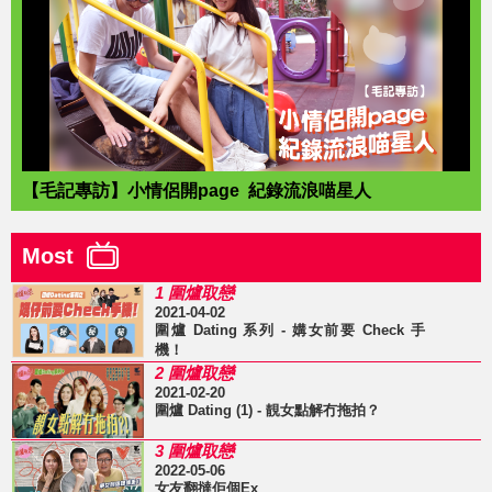
【毛記專訪】小情侶開page 紀錄流浪喵星人
Most
1 圍爐取戀
2021-04-02
圍爐 Dating 系列 - 媾女前要 Check 手
機！
2 圍爐取戀
2021-02-20
圍爐 Dating (1) - 靚女點解冇拖拍？
3 圍爐取戀
2022-05-06
女友翻撻佢個Ex