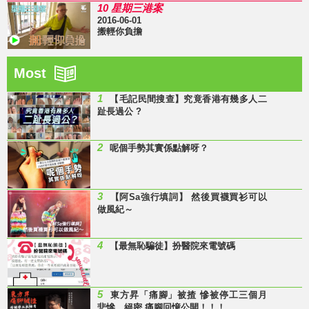
10 星期三港案
2016-06-01
搬輕你負擔
Most
1
【毛記民間搜查】究竟香港有幾多人二
趾長過公 ?
2
呢個手勢其實係點解呀？
3
【阿Sa強行填詞】 然後買襪買衫可以
做風紀～
4
【最無恥騙徒】扮醫院來電號碼
5
東方昇「痛腳」被揸 慘被停工三個月
悲慘、絕密 痛腳回憶公開！！！