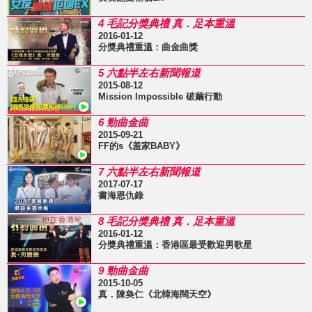
4 毛記分獎典禮 真．足本重溫
2016-01-12
分獎典禮重溫：曲金曲獎
5 六點半左右新聞報道
2015-08-12
Mission Impossible 破繭行動
6 勁曲金曲
2015-09-21
FF的s《羞家BABY》
7 六點半左右新聞報道
2017-07-17
書海恩仇錄
8 毛記分獎典禮 真．足本重溫
2016-01-12
分獎典禮重溫：香港區最受歡迎男歌星
9 勁曲金曲
2015-10-05
真．陳奐仁《北韓海闊天空》