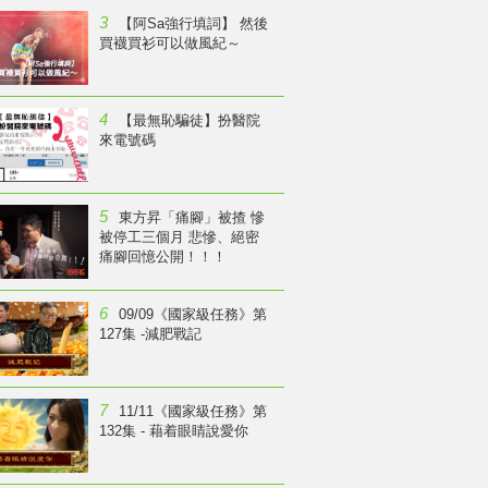
3
【阿Sa強行填詞】 然後
買襪買衫可以做風紀～
4
【最無恥騙徒】扮醫院
來電號碼
5
東方昇「痛腳」被揸 慘
被停工三個月 悲慘、絕密
痛腳回憶公開！！！
6
09/09《國家級任務》第
127集 -減肥戰記
7
11/11《國家級任務》第
132集 - 藉着眼睛說愛你