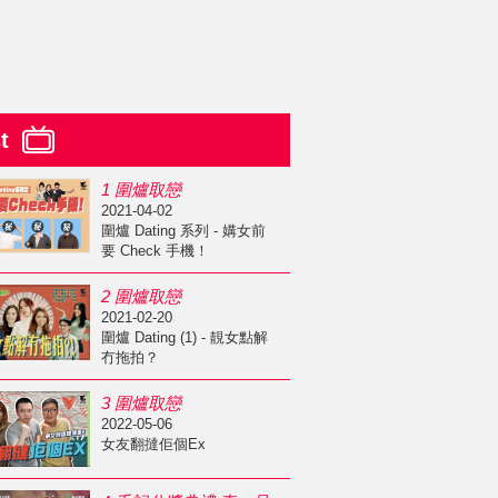
st
1 圍爐取戀
2021-04-02
圍爐 Dating 系列 - 媾女前
要 Check 手機！
2 圍爐取戀
2021-02-20
圍爐 Dating (1) - 靚女點解
冇拖拍？
3 圍爐取戀
2022-05-06
女友翻撻佢個Ex