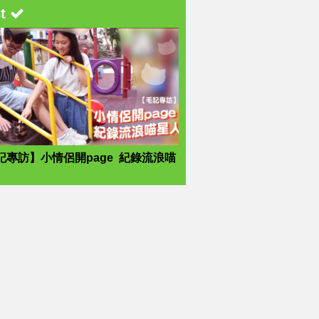
st
記專訪】小情侶開page 紀錄流浪喵