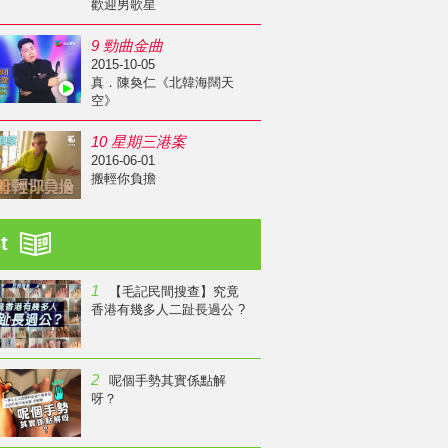
歡迎男歌星
9 勁曲金曲
2015-10-05
真．陳奐仁《北韓海闊天
空》
10 星期三港案
2016-06-01
搬輕你負擔
st
1
【毛記民間搜查】究竟
香港有幾多人二趾長過公 ?
2
呢個手勢其實係點解
呀？