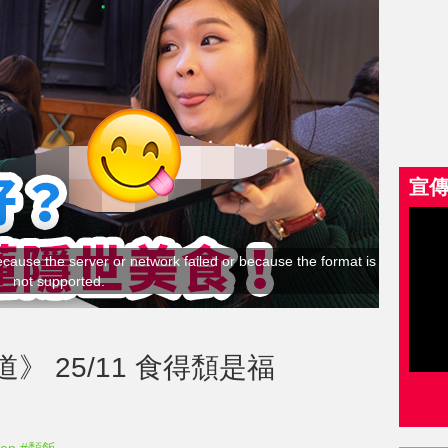
宣
cause the server or network failed or because the format is
not supported.
 25/11 食得頹是福