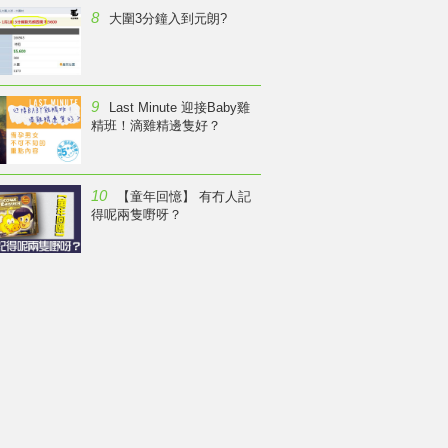
8
大圍3分鐘入到元朗?
9
Last Minute 迎接Baby雞
精班！滴雞精邊隻好？
10
【童年回憶】 有冇人記
得呢兩隻嘢呀？