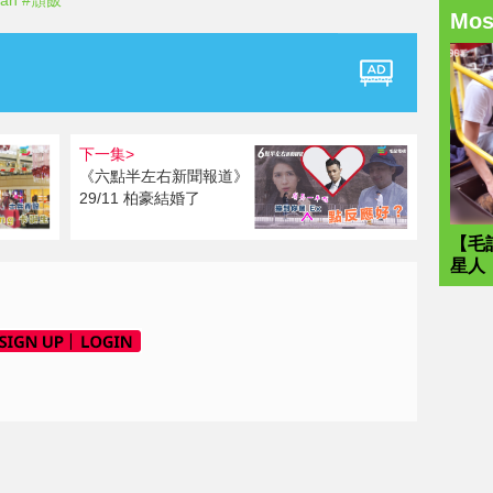
an
#頹飯
Mo
下一集>
《六點半左右新聞報道》
29/11 柏豪結婚了
【毛
星人