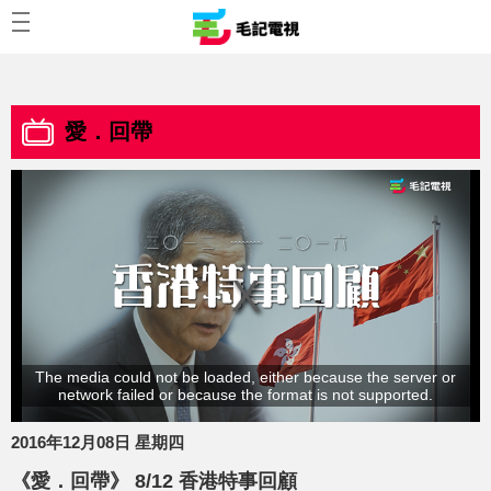
愛．回帶
The media could not be loaded, either because the server or
network failed or because the format is not supported.
2016年12月08日 星期四
《愛．回帶》 8/12 香港特事回顧