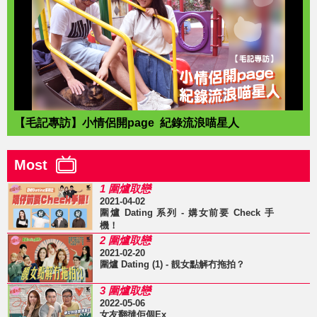
【毛記專訪】小情侶開page 紀錄流浪喵星人
Most
1 圍爐取戀
2021-04-02
圍爐 Dating 系列 - 媾女前要 Check 手
機！
2 圍爐取戀
2021-02-20
圍爐 Dating (1) - 靚女點解冇拖拍？
3 圍爐取戀
2022-05-06
女友翻撻佢個Ex