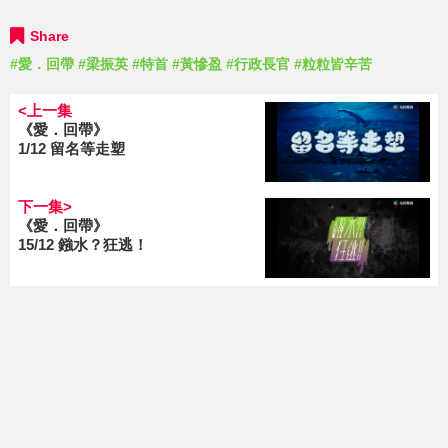
Share
#愛．回帶
#梁振英
#特首
#黃慘盈
#行政長官
#粒粒皆辛苦
<上一集
《愛．回帶》
1/12 留名等走塑
下一集>
《愛．回帶》
15/12 鏹水？狂逃！