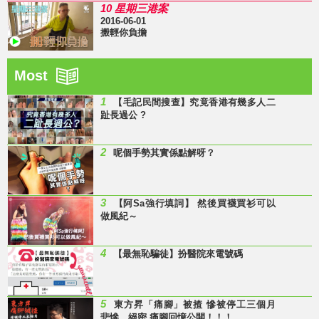
10 星期三港案
2016-06-01
搬輕你負擔
Most
1
【毛記民間搜查】究竟香港有幾多人二
趾長過公 ?
2
呢個手勢其實係點解呀？
3
【阿Sa強行填詞】 然後買襪買衫可以
做風紀～
4
【最無恥騙徒】扮醫院來電號碼
5
東方昇「痛腳」被揸 慘被停工三個月
悲慘、絕密 痛腳回憶公開！！！