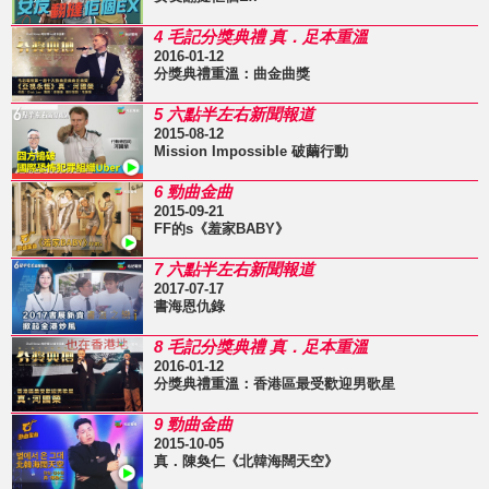
4 毛記分獎典禮 真．足本重溫
2016-01-12
分獎典禮重溫：曲金曲獎
5 六點半左右新聞報道
2015-08-12
Mission Impossible 破繭行動
6 勁曲金曲
2015-09-21
FF的s《羞家BABY》
7 六點半左右新聞報道
2017-07-17
書海恩仇錄
8 毛記分獎典禮 真．足本重溫
2016-01-12
分獎典禮重溫：香港區最受歡迎男歌星
9 勁曲金曲
2015-10-05
真．陳奐仁《北韓海闊天空》