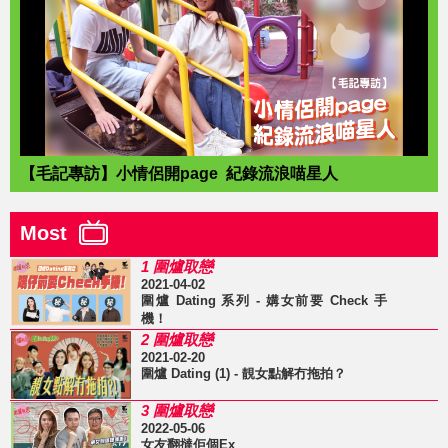
【毛記專訪】小情侶開page 紀錄流浪喵星人
Most
1 圍爐取戀
2021-04-02
圍爐 Dating 系列 - 媾女前要 Check 手
機！
2 圍爐取戀
2021-02-20
圍爐 Dating (1) - 靚女點解冇拖拍？
3 圍爐取戀
2022-05-06
女友翻撻佢個Ex