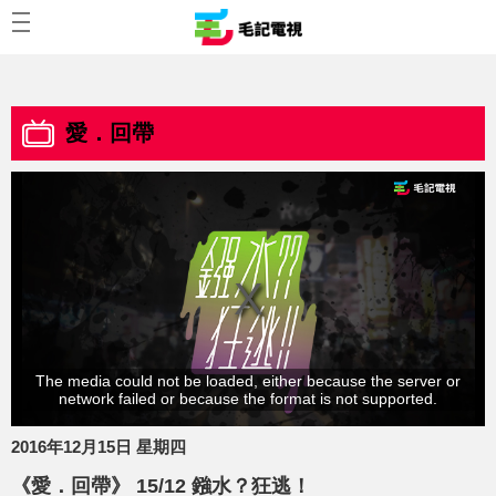
愛．回帶
The media could not be loaded, either because the server or
network failed or because the format is not supported.
2016年12月15日 星期四
《愛．回帶》 15/12 鏹水？狂逃！