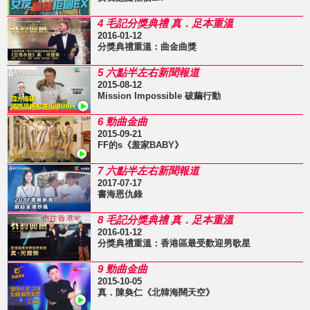
4 毛記分獎典禮 真．足本重溫
2016-01-12
分獎典禮重溫：曲金曲獎
5 六點半左右新聞報道
2015-08-12
Mission Impossible 破繭行動
6 勁曲金曲
2015-09-21
FF的s《羞家BABY》
7 六點半左右新聞報道
2017-07-17
書海恩仇錄
8 毛記分獎典禮 真．足本重溫
2016-01-12
分獎典禮重溫：香港區最受歡迎男歌星
9 勁曲金曲
2015-10-05
真．陳奐仁《北韓海闊天空》