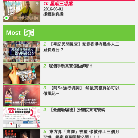
10 星期三港案
2016-06-01
搬輕你負擔
Most
1
【毛記民間搜查】究竟香港有幾多人二
趾長過公 ?
2
呢個手勢其實係點解呀？
3
【阿Sa強行填詞】 然後買襪買衫可以
做風紀～
4
【最無恥騙徒】扮醫院來電號碼
5
東方昇「痛腳」被揸 慘被停工三個月
悲慘、絕密 痛腳回憶公開！！！