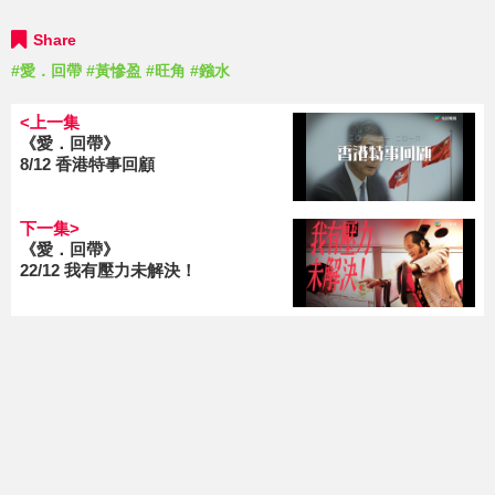
Share
#愛．回帶
#黃慘盈
#旺角
#鏹水
<上一集
《愛．回帶》
8/12 香港特事回顧
下一集>
《愛．回帶》
22/12 我有壓力未解決！