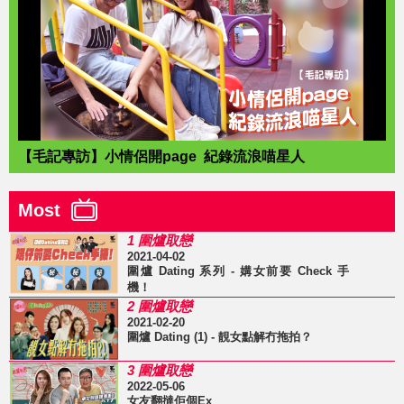
【毛記專訪】小情侶開page 紀錄流浪喵星人
Most
1 圍爐取戀
2021-04-02
圍爐 Dating 系列 - 媾女前要 Check 手
機！
2 圍爐取戀
2021-02-20
圍爐 Dating (1) - 靚女點解冇拖拍？
3 圍爐取戀
2022-05-06
女友翻撻佢個Ex