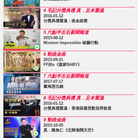
4 毛記分獎典禮 真．足本重溫
2016-01-12
分獎典禮重溫：曲金曲獎
5 六點半左右新聞報道
2015-08-12
Mission Impossible 破繭行動
6 勁曲金曲
2015-09-21
FF的s《羞家BABY》
7 六點半左右新聞報道
2017-07-17
書海恩仇錄
8 毛記分獎典禮 真．足本重溫
2016-01-12
分獎典禮重溫：香港區最受歡迎男歌星
9 勁曲金曲
2015-10-05
真．陳奐仁《北韓海闊天空》