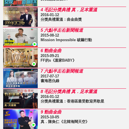
4 毛記分獎典禮 真．足本重溫
2016-01-12
分獎典禮重溫：曲金曲獎
5 六點半左右新聞報道
2015-08-12
Mission Impossible 破繭行動
6 勁曲金曲
2015-09-21
FF的s《羞家BABY》
7 六點半左右新聞報道
2017-07-17
書海恩仇錄
8 毛記分獎典禮 真．足本重溫
2016-01-12
分獎典禮重溫：香港區最受歡迎男歌星
9 勁曲金曲
2015-10-05
真．陳奐仁《北韓海闊天空》