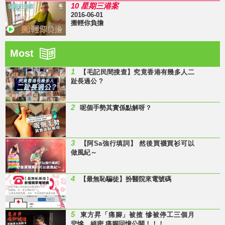
10 星期三港案
2016-06-01
搬輕你負擔
Most
1
【毛記民間搜查】究竟香港有幾多人二
趾長過公 ?
2
呢個手勢其實係點解呀？
3
【阿Sa強行填詞】 然後買襪買衫可以
做風紀～
4
【最無恥騙徒】扮醫院來電號碼
5
東方昇「痛腳」被揸 慘被停工三個月
悲慘、絕密 痛腳回憶公開！！！