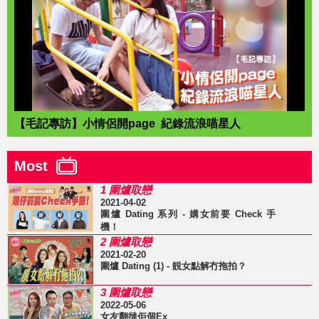
【毛記專訪】小情侶開page 紀錄流浪喵星人
Most
1 圍爐取戀
2021-04-02
圍爐 Dating 系列 - 媾女前要 Check 手
機！
2 圍爐取戀
2021-02-20
圍爐 Dating (1) - 靚女點解冇拖拍？
3 圍爐取戀
2022-05-06
女友翻撻佢個Ex