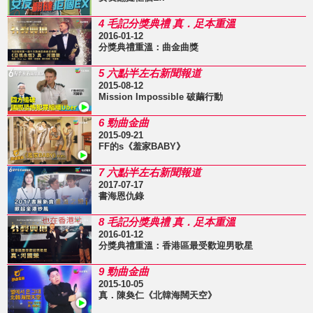
4 毛記分獎典禮 真．足本重溫
2016-01-12
分獎典禮重溫：曲金曲獎
5 六點半左右新聞報道
2015-08-12
Mission Impossible 破繭行動
6 勁曲金曲
2015-09-21
FF的s《羞家BABY》
7 六點半左右新聞報道
2017-07-17
書海恩仇錄
8 毛記分獎典禮 真．足本重溫
2016-01-12
分獎典禮重溫：香港區最受歡迎男歌星
9 勁曲金曲
2015-10-05
真．陳奐仁《北韓海闊天空》