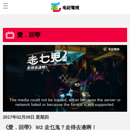
愛．回帶
The media could not be loaded, either because the server or
network failed or because the format is not supported.
2017年02月09日 星期四
《愛．回帶》 9/2 走乜鬼？走得去邊啊！