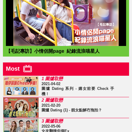
【毛記專訪】小情侶開page 紀錄流浪喵星人
Most
1 圍爐取戀
2021-04-02
圍爐 Dating 系列 - 媾女前要 Check 手
機！
2 圍爐取戀
2021-02-20
圍爐 Dating (1) - 靚女點解冇拖拍？
3 圍爐取戀
2022-05-06
女友翻撻佢個Ex