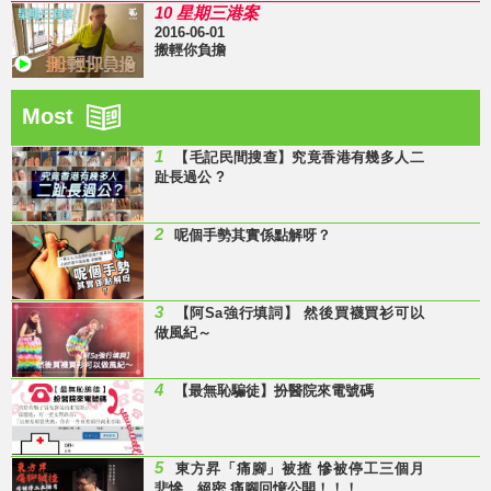
10 星期三港案
2016-06-01
搬輕你負擔
Most
1
【毛記民間搜查】究竟香港有幾多人二
趾長過公 ?
2
呢個手勢其實係點解呀？
3
【阿Sa強行填詞】 然後買襪買衫可以
做風紀～
4
【最無恥騙徒】扮醫院來電號碼
5
東方昇「痛腳」被揸 慘被停工三個月
悲慘、絕密 痛腳回憶公開！！！