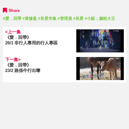
Share
#愛．回帶
#黃慘盈
#良景市集
#管理員
#良景
#小販；腸粉大王
<上一集
《愛．回帶》
26/1 非行人專用的行人專區
下一集>
《愛．回帶》
23/2 路係牛行出嚟