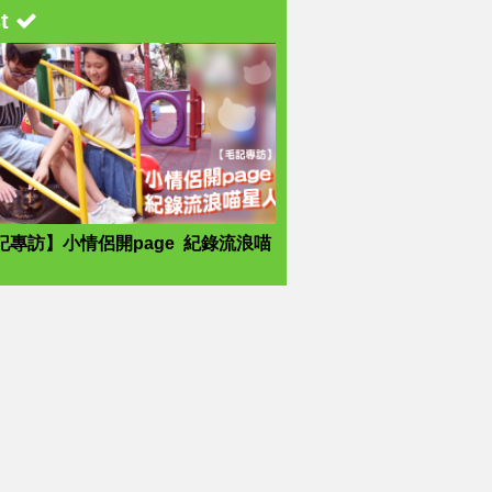
st
記專訪】小情侶開page 紀錄流浪喵