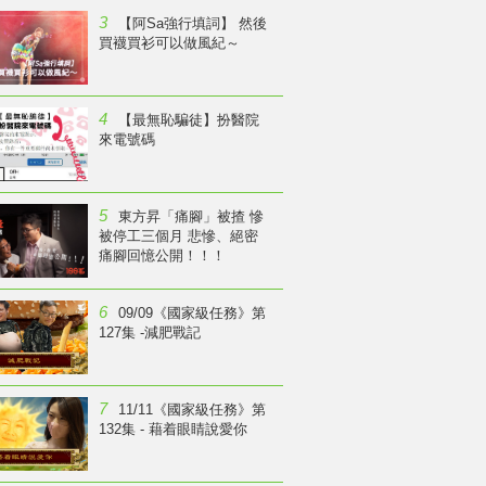
3
【阿Sa強行填詞】 然後
買襪買衫可以做風紀～
4
【最無恥騙徒】扮醫院
來電號碼
5
東方昇「痛腳」被揸 慘
被停工三個月 悲慘、絕密
痛腳回憶公開！！！
6
09/09《國家級任務》第
127集 -減肥戰記
7
11/11《國家級任務》第
132集 - 藉着眼睛說愛你