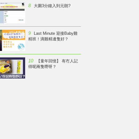
8
大圍3分鐘入到元朗?
9
Last Minute 迎接Baby雞
精班！滴雞精邊隻好？
10
【童年回憶】 有冇人記
得呢兩隻嘢呀？