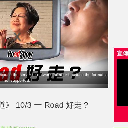
宣
cause the server or network failed or because the format is
not supported.
10/3 一 Road 好走？