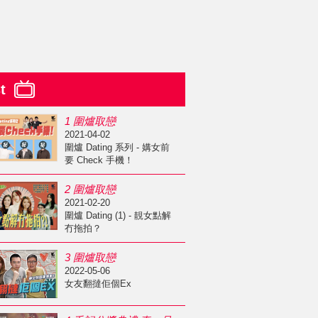
st
1 圍爐取戀
2021-04-02
圍爐 Dating 系列 - 媾女前
要 Check 手機！
2 圍爐取戀
2021-02-20
圍爐 Dating (1) - 靚女點解
冇拖拍？
3 圍爐取戀
2022-05-06
女友翻撻佢個Ex