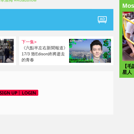
#車淑梅
#Roadshow
Mo
下一集>
《六點半左右新聞報道》
17/3 致Edison終將逝去
的青春
【毛
星人