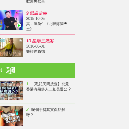
歡迎男歌星
9 勁曲金曲
2015-10-05
真．陳奐仁《北韓海闊天
空》
10 星期三港案
2016-06-01
搬輕你負擔
st
1
【毛記民間搜查】究竟
香港有幾多人二趾長過公 ?
2
呢個手勢其實係點解
呀？