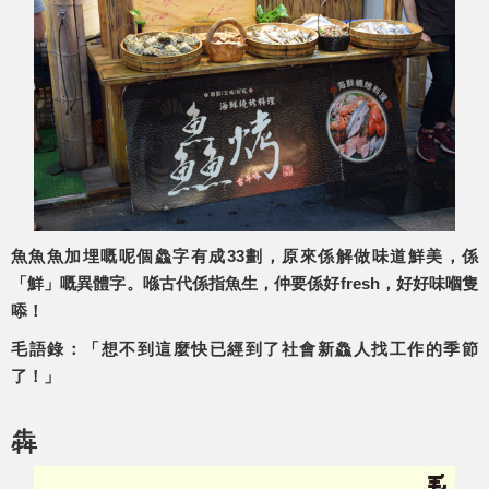
魚魚魚加埋嘅呢個鱻字有成33劃，原來係解做味道鮮美，係
「鮮」嘅異體字。喺古代係指魚生，仲要係好fresh，好好味嗰隻
㖭！
毛語錄：「想不到這麼快已經到了社會新鱻人找工作的季節
了！」
犇