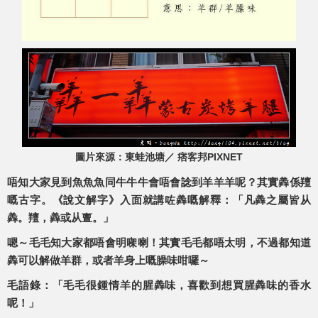
圖片來源：東蛙池塘／ 痞客邦PIXNET
唔知大家見到魚魚魚同牛牛牛會唔會諗到羊羊羊呢？其實羴係羶
嘅古字。《說文解字》入面就講咗羴嘅解釋：「凡羴之屬皆从
羴。羶，羴或从亶。」
嗯～毛毛知大家都唔會明㗎喇！其實毛毛都唔太明，不過都知道
羴可以解做羊群，或者羊身上嘅臊味咁囉～
毛語錄
：「毛毛很鍾情羊的腥羴味，喜歡到想買腥羴味的香水
呢！」