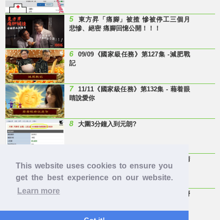
5
東方昇「痛腳」被揸 慘被停工三個月
悲慘、絕密 痛腳回憶公開！！！
6
09/09《國家級任務》第127集 -減肥戰
記
7
11/11《國家級任務》第132集 - 藉着眼
睛說愛你
8
大圍3分鐘入到元朗?
9
Last Minute 迎接Baby雞精班！滴雞精
This website uses cookies to ensure you
邊隻好？
get the best experience on our website.
Learn more
10
【童年回憶】 有冇人記得呢兩隻嘢
呀？