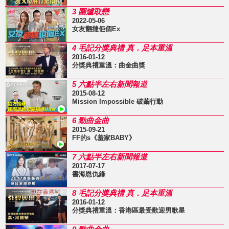
3 圍爐取戀
2022-05-06
女友翻撻佢個Ex
4 毛記分獎典禮 真．足本重溫
2016-01-12
分獎典禮重溫：曲金曲獎
5 六點半左右新聞報道
2015-08-12
Mission Impossible 破繭行動
6 勁曲金曲
2015-09-21
FF的s《羞家BABY》
7 六點半左右新聞報道
2017-07-17
書海恩仇錄
8 毛記分獎典禮 真．足本重溫
2016-01-12
分獎典禮重溫：香港區最受歡迎男歌星