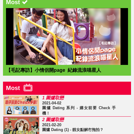
Most
【毛記專訪】小情侶開page 紀錄流浪喵星人
Most
1 圍爐取戀
2021-04-02
圍爐 Dating 系列 - 媾女前要 Check 手
機！
2 圍爐取戀
2021-02-20
圍爐 Dating (1) - 靚女點解冇拖拍？