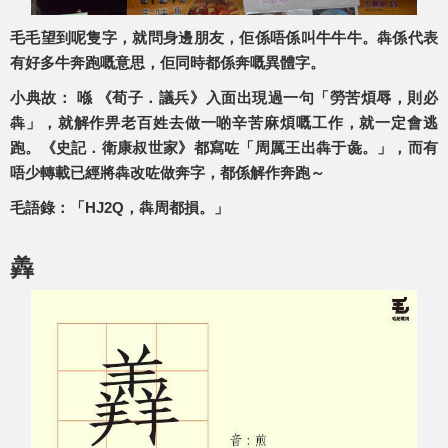
毛毛望到呢隻字，就問身邊朋友，佢係唔係叫牛牛牛。犇係代表
有好多牛奔跑嘅意思，佢同時都係奔嘅異體字。
小典故
： 喺 《荀子．議兵》入面出現過一句「勞苦煩辱，則必
犇」，就解作畀老百姓去做一啲辛苦麻煩嘅工作，就一定會逃
跑。《史記．衛康叔世家》都寫咗「周厲王出犇于彘。」，而有
唔少轉載已經將犇改咗做奔字，都係解作奔跑～
毛語錄
：「HJ2Q，犇周都損。」
羴