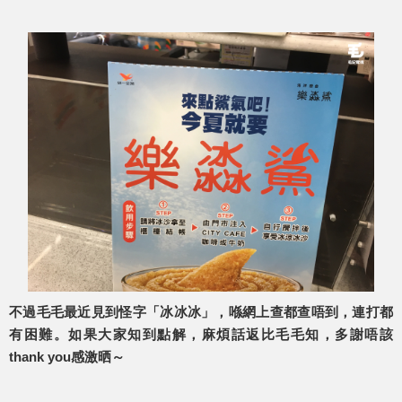
不過毛毛最近見到怪字「冰冰冰」，喺網上查都查唔到，連打都
有困難。如果大家知到點解，麻煩話返比毛毛知，多謝唔該
thank you感激晒～