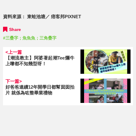
資料來源：
東蛙池塘／ 痞客邦PIXNET
Share
#三疊字；魚魚魚；三角疊字
<上一篇
【潮流教主】阿婆著起潮Tee爛牛
上嚟都不知幾型呀！
下一篇>
好爸爸連續12年開學日都幫囡囡拍
片 就係為咗整畢業禮物