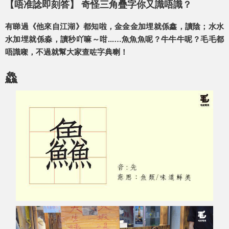
【唔准諗即刻答】 奇怪三角疊字你又識唔識？
有睇過《他來自江湖》都知啦，金金金加埋就係鑫，讀陰；水水
水加埋就係淼，讀秒吖嘛～咁...…魚魚魚呢？牛牛牛呢？毛毛都
唔識㗎，不過就幫大家查咗字典喇！
鱻