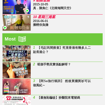
9 勁曲金曲
2015-10-05
真．陳奐仁《北韓海闊天空》
10 星期三港案
2016-06-01
搬輕你負擔
Most
1
【毛記民間搜查】究竟香港有幾多人二
趾長過公 ?
2
呢個手勢其實係點解呀？
3
【阿Sa強行填詞】 然後買襪買衫可以
做風紀～
4
【最無恥騙徒】扮醫院來電號碼