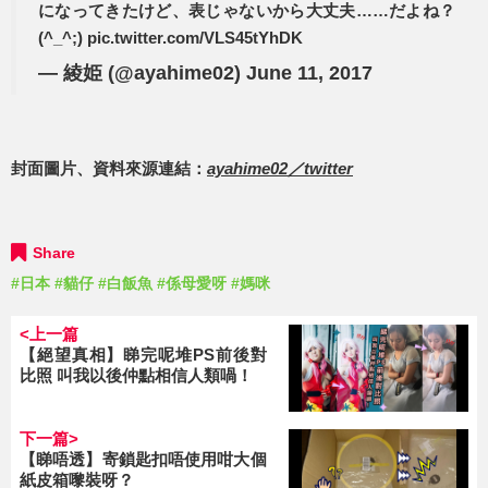
になってきたけど、表じゃないから大丈夫……だよね？
(^_^;)
pic.twitter.com/VLS45tYhDK
— 綾姫 (@ayahime02)
June 11, 2017
封面圖片、資料來源連結：
ayahime02／twitter
Share
#日本
#貓仔
#白飯魚
#係母愛呀
#媽咪
<上一篇
【絕望真相】睇完呢堆PS前後對
比照 叫我以後仲點相信人類喎！
下一篇>
【睇唔透】寄鎖匙扣唔使用咁大個
紙皮箱嚟裝呀？