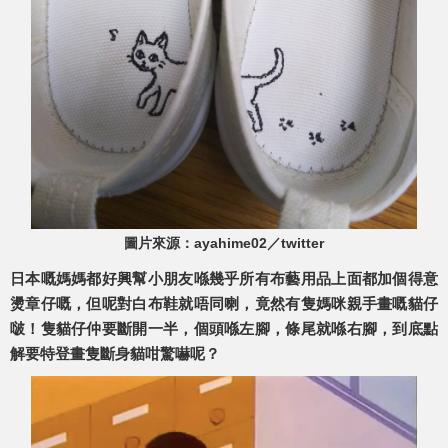
圖片來源：ayahime02／twitter
日本嘅媽媽都好興幫小朋友喺幾乎所有布藝用品上面都加個得意
燙章仔嘅，但呢對白布鞋就唔同喇，竟然有隻媽咪親手畫嘅貓仔
啵！隻貓仔仲要斷開一半，個頭喺左腳，條尾就喺右腳，到底點
解要特登畫隻斷身貓咁驚嚇呢？