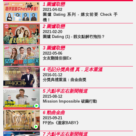
1 圍爐取戀
2021-04-02
圍爐 Dating 系列 - 媾女前要 Check 手
機！
2 圍爐取戀
2021-02-20
圍爐 Dating (1) - 靚女點解冇拖拍？
3 圍爐取戀
2022-05-06
女友翻撻佢個Ex
4 毛記分獎典禮 真．足本重溫
2016-01-12
分獎典禮重溫：曲金曲獎
5 六點半左右新聞報道
2015-08-12
Mission Impossible 破繭行動
6 勁曲金曲
2015-09-21
FF的s《羞家BABY》
7 六點半左右新聞報道