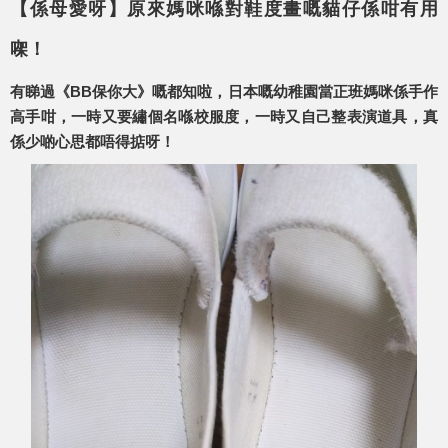
【係母愛呀】原來媽咪喺對鞋度畫嘅貓仔係咁有用
㗎！
有睇過《BB保你大》嘅都知啦，日本嘅幼稚園當正班媽咪係手作
高手咁，一時又要繡個名喺校服度，一時又自己整表演道具，真
係少啲心思都唔得掂呀！