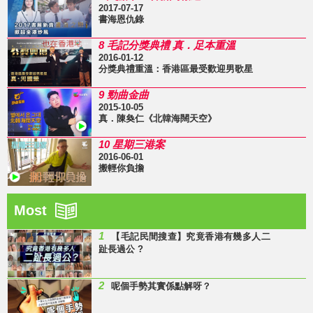
2017-07-17
書海恩仇錄
8 毛記分獎典禮 真．足本重溫
2016-01-12
分獎典禮重溫：香港區最受歡迎男歌星
9 勁曲金曲
2015-10-05
真．陳奐仁《北韓海闊天空》
10 星期三港案
2016-06-01
搬輕你負擔
Most
1
【毛記民間搜查】究竟香港有幾多人二
趾長過公 ?
2
呢個手勢其實係點解呀？