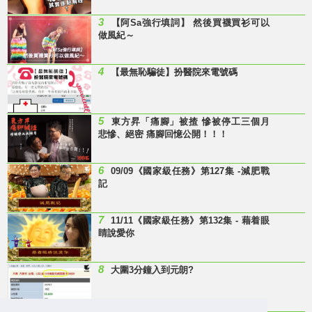
3
【阿Sa強行填詞】 然後買襪買衫可以
做風紀～
4
【最無恥騙徒】扮醫院來電號碼
5
東方昇「痛腳」被揸 慘被停工三個月
悲慘、絕密 痛腳回憶公開！！！
6
09/09《國家級任務》第127集 -減肥戰
記
7
11/11《國家級任務》第132集 - 藉着眼
睛說愛你
8
大圍3分鐘入到元朗?