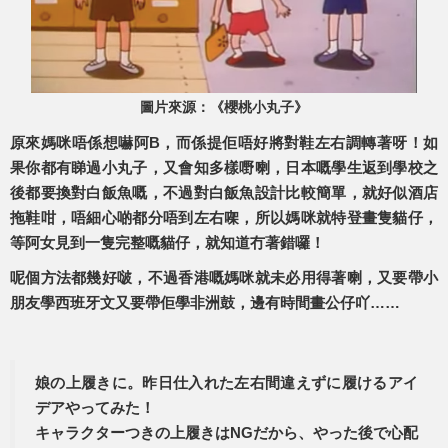
圖片來源：《櫻桃小丸子》
原來媽咪唔係想嚇阿B，而係提佢唔好將對鞋左右調轉著呀！如
果你都有睇過小丸子，又會知多樣嘢喇，日本嘅學生返到學校之
後都要換對白飯魚嘅，不過對白飯魚設計比較簡單，就好似酒店
拖鞋咁，唔細心啲都分唔到左右㗎，所以媽咪就特登畫隻貓仔，
等阿女見到一隻完整嘅貓仔，就知道冇著錯囉！
呢個方法都幾好啵，不過香港嘅媽咪就未必用得著喇，又要帶小
朋友學西班牙文又要帶佢學非洲鼓，邊有時間畫公仔吖……
娘の上履きに。昨日仕入れた左右間違えずに履けるアイ
デアやってみた！
キャラクターつきの上履きはNGだから、やった後で心配