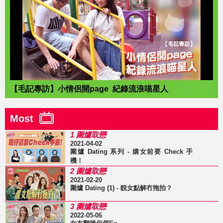
【毛記專訪】小情侶開page 紀錄流浪喵星人
Most
1 圍爐取戀
2021-04-02
圍爐 Dating 系列 - 媾女前要 Check 手
機！
2 圍爐取戀
2021-02-20
圍爐 Dating (1) - 靚女點解冇拖拍？
3 圍爐取戀
2022-05-06