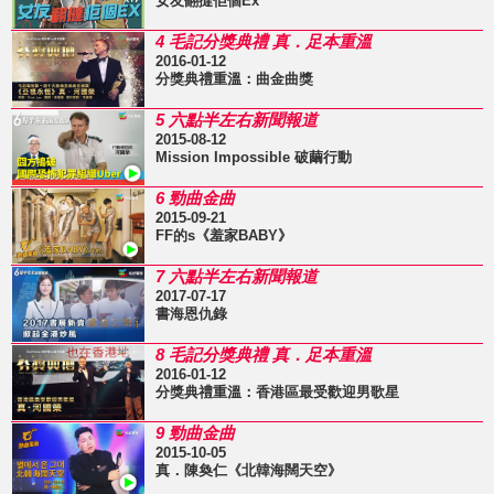
女友翻撻佢個Ex
4 毛記分獎典禮 真．足本重溫
2016-01-12
分獎典禮重溫：曲金曲獎
5 六點半左右新聞報道
2015-08-12
Mission Impossible 破繭行動
6 勁曲金曲
2015-09-21
FF的s《羞家BABY》
7 六點半左右新聞報道
2017-07-17
書海恩仇錄
8 毛記分獎典禮 真．足本重溫
2016-01-12
分獎典禮重溫：香港區最受歡迎男歌星
9 勁曲金曲
2015-10-05
真．陳奐仁《北韓海闊天空》