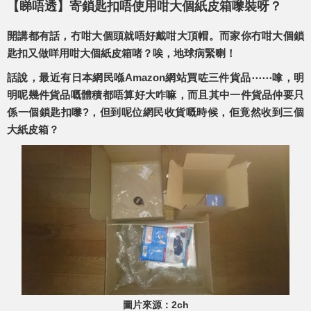
【睇唔透】寄鎖匙扣唔使用咁大個紙皮箱嚟裝呀？
開講都有話，冇咁大個頭就唔好戴咁大頂帽。而家你冇咁大個鎖
匙扣又做咩用咁大個紙皮箱啫？唉，地球病緊喇！
話說，最近有日本網民喺Amazon網站買咗三件貨品⋯⋯嗱，明
明呢幾件貨品嘅體積都唔算好大咋嘛，而且其中一件貨品仲要只
係一個鎖匙扣嚟?，但到呢位網民收貨嘅時候，佢竟然收到三個
大紙皮箱？
圖片來源：2ch