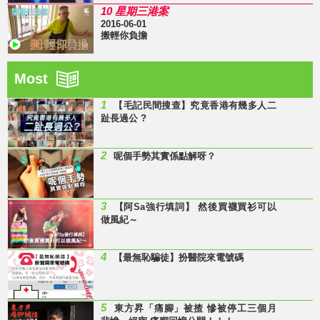
10 星期三港案
2016-06-01
搬輕你負擔
Most
1
【毛記民間搜查】究竟香港有幾多人二
趾長過公 ?
2
呢個手勢其實係點解呀？
3
【阿Sa強行填詞】 然後買襪買衫可以
做風紀～
4
【最無恥騙徒】扮醫院來電號碼
5
東方昇「痛腳」被揸 慘被停工三個月