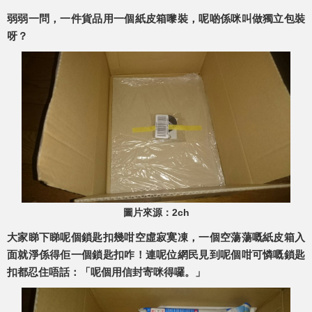
弱弱一問，一件貨品用一個紙皮箱嚟裝，呢啲係咪叫做獨立包裝
呀？
圖片來源：2ch
大家睇下睇呢個鎖匙扣幾咁空虛寂寞凍，一個空蕩蕩嘅紙皮箱入
面就淨係得佢一個鎖匙扣咋！連呢位網民見到呢個咁可憐嘅鎖匙
扣都忍住唔話：「呢個用信封寄咪得囉。」