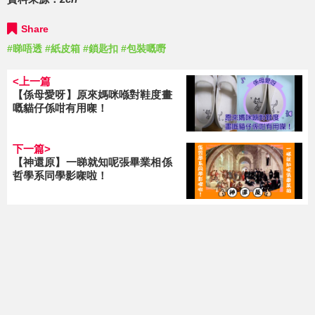
Share
#睇唔透
#紙皮箱
#鎖匙扣
#包裝嘅嘢
<上一篇
【係母愛呀】原來媽咪喺對鞋度畫
嘅貓仔係咁有用㗎！
下一篇>
【神還原】一睇就知呢張畢業相係
哲學系同學影㗎啦！