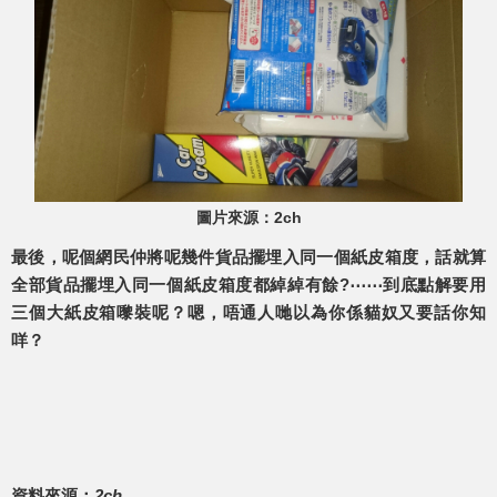
圖片來源：2ch
最後，呢個網民仲將呢幾件貨品擺埋入同一個紙皮箱度，話就算
全部貨品擺埋入同一個紙皮箱度都綽綽有餘?⋯⋯到底點解要用
三個大紙皮箱嚟裝呢？嗯，唔通人哋以為你係貓奴又要話你知
咩？
資料來源：
2ch