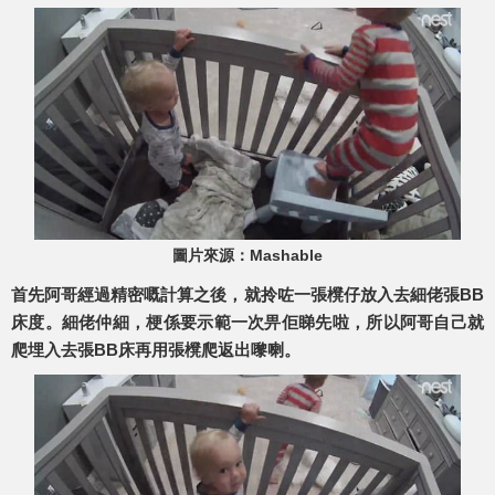
圖片來源：Mashable
首先阿哥經過精密嘅計算之後，就拎咗一張櫈仔放入去細佬張BB
床度。細佬仲細，梗係要示範一次畀佢睇先啦，所以阿哥自己就
爬埋入去張BB床再用張櫈爬返出嚟喇。