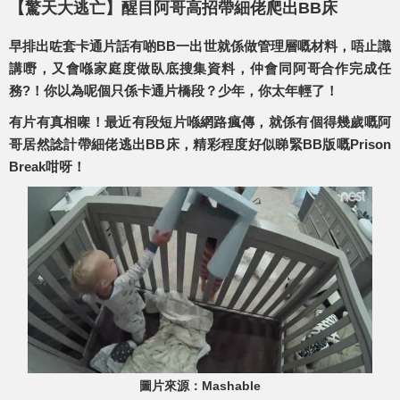
【驚天大逃亡】醒目阿哥高招帶細佬爬出BB床
早排出咗套卡通片話有啲BB一出世就係做管理層嘅材料，唔止識
講嘢，又會喺家庭度做臥底搜集資料，仲會同阿哥合作完成任
務?！你以為呢個只係卡通片橋段？少年，你太年輕了！
有片有真相㗎！最近有段短片喺網路瘋傳，就係有個得幾歲嘅阿
哥居然諗計帶細佬逃出BB床，精彩程度好似睇緊BB版嘅Prison
Break咁呀！
圖片來源：Mashable