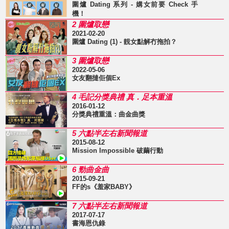
圍爐 Dating 系列 - 媾女前要 Check 手
機！
2 圍爐取戀
2021-02-20
圍爐 Dating (1) - 靚女點解冇拖拍？
3 圍爐取戀
2022-05-06
女友翻撻佢個Ex
4 毛記分獎典禮 真．足本重溫
2016-01-12
分獎典禮重溫：曲金曲獎
5 六點半左右新聞報道
2015-08-12
Mission Impossible 破繭行動
6 勁曲金曲
2015-09-21
FF的s《羞家BABY》
7 六點半左右新聞報道
2017-07-17
書海恩仇錄