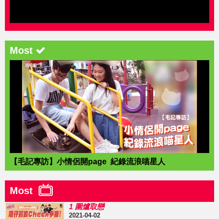
Most
【毛記專訪】小情侶開page 紀錄流浪喵星人
Most
1 圍爐取戀
2021-04-02