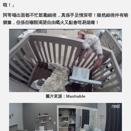
啦！」
阿哥喺出面都不忙鼓勵細佬，真係手足情深呀！雖然細佬仲有啲
猶豫，但係佢嗰顆渴望自由嘅火又點會咁易熄㗎！
圖片來源：Mashable