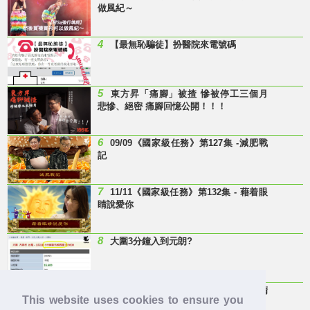
做風紀～
4
【最無恥騙徒】扮醫院來電號碼
5
東方昇「痛腳」被揸 慘被停工三個月
悲慘、絕密 痛腳回憶公開！！！
6
09/09《國家級任務》第127集 -減肥戰
記
7
11/11《國家級任務》第132集 - 藉着眼
睛說愛你
8
大圍3分鐘入到元朗?
9
Last Minute 迎接Baby雞精班！滴雞精
This website uses cookies to ensure you
邊隻好？