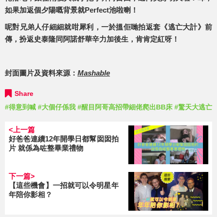
如果加返個夕陽嘅背景就Perfect池啦喇！
呢對兄弟人仔細細就咁犀利，一於搵佢哋拍返套《逃亡大計》前
傳，扮返史泰隆同阿諾舒華辛力加後生，肯肯定紅呀！
封面圖片及資料來源：
Mashable
Share
#得意到喊
#大個仔係我
#醒目阿哥高招帶細佬爬出BB床
#驚天大逃亡
<上一篇
好爸爸連續12年開學日都幫囡囡拍
片 就係為咗整畢業禮物
下一篇>
【這些機會】一招就可以令明星年
年陪你影相？