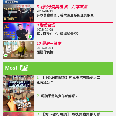
8 毛記分獎典禮 真．足本重溫
2016-01-12
分獎典禮重溫：香港區最受歡迎男歌星
9 勁曲金曲
2015-10-05
真．陳奐仁《北韓海闊天空》
10 星期三港案
2016-06-01
搬輕你負擔
Most
1
【毛記民間搜查】究竟香港有幾多人二
趾長過公 ?
2
呢個手勢其實係點解呀？
3
【阿Sa強行填詞】 然後買襪買衫可以