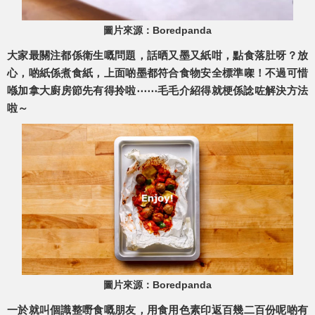
圖片來源：Boredpanda
大家最關注都係衛生嘅問題，話晒又墨又紙咁，點食落肚呀？放
心，啲紙係煮食紙，上面啲墨都符合食物安全標準㗎！不過可惜
喺加拿大廚房節先有得拎啦⋯⋯毛毛介紹得就梗係諗咗解決方法
啦～
圖片來源：Boredpanda
一於就叫個識整嘢食嘅朋友，用食用色素印返百幾二百份呢啲有