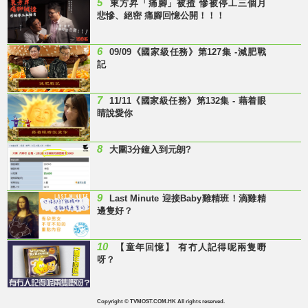
5
東方昇「痛腳」被揸 慘被停工三個月
悲慘、絕密 痛腳回憶公開！！！
6
09/09《國家級任務》第127集 -減肥戰
記
7
11/11《國家級任務》第132集 - 藉着眼
睛說愛你
8
大圍3分鐘入到元朗?
9
Last Minute 迎接Baby雞精班！滴雞精
邊隻好？
10
【童年回憶】 有冇人記得呢兩隻嘢
呀？
Copyright © TVMOST.COM.HK All rights reserved.