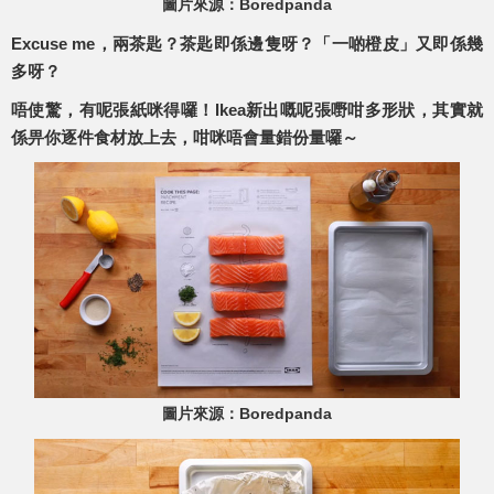
圖片來源：Boredpanda
Excuse me，兩茶匙？茶匙即係邊隻呀？「一啲橙皮」又即係幾
多呀？
唔使驚，有呢張紙咪得囉！Ikea新出嘅呢張嘢咁多形狀，其實就
係畀你逐件食材放上去，咁咪唔會量錯份量囉～
圖片來源：Boredpanda