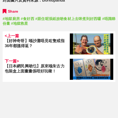
封面圖片及資料來源：
Boredpanda
Share
#地獄廚房
#食好西
#跟住呢張紙放啲食材上去咪煮到好西囉
#唔識睇
份量
#地獄救星
<上一篇
【好神奇呀】喺沙灘唔見咗隻戒指
36年都搵得返？
下一篇>
【日本網民興啲乜】原來喺朱古力
包裝盒上面畫畫係咁好玩㗎！