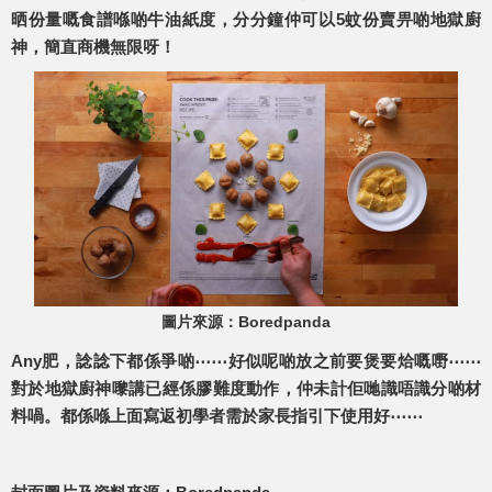
晒份量嘅食譜喺啲牛油紙度，分分鐘仲可以5蚊份賣畀啲地獄廚
神，簡直商機無限呀！
圖片來源：Boredpanda
Any肥，諗諗下都係爭啲⋯⋯好似呢啲放之前要煲要烚嘅嘢⋯⋯
對於地獄廚神嚟講已經係膠難度動作，仲未計佢哋識唔識分啲材
料喎。都係喺上面寫返初學者需於家長指引下使用好⋯⋯