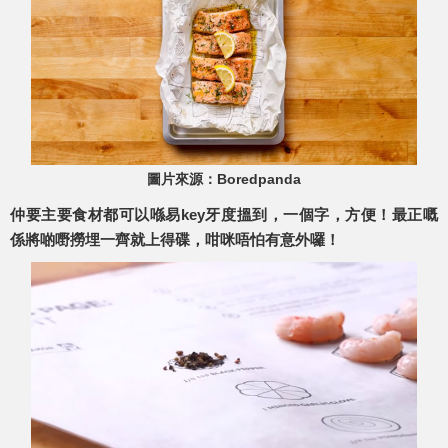
圖片來源：Boredpanda
仲要主要食材都可以喺易key牙度搵到，一個字，方便！最正嘅
係將啲嘢撈埋一齊就上得碟，咁咪唔怕有意外囉！