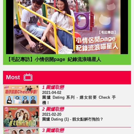
【毛記專訪】小情侶開page 紀錄流浪喵星人
Most
1 圍爐取戀
2021-04-02
圍爐 Dating 系列 - 媾女前要 Check 手
機！
2 圍爐取戀
2021-02-20
圍爐 Dating (1) - 靚女點解冇拖拍？
3 圍爐取戀