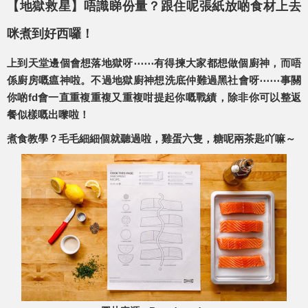
【地獄救星】唔識睇份量？跟住呢張紙放啲食材上去
咪煮到好西囉！
上到天堂邊個會想落地獄呀⋯⋯有得揀大家都想做個廚神，而唔
係廚房嘅瘟神啦。不過地獄廚神想洗底仲難過黑社會呀⋯⋯事關
你啲fd會一直重複重複又重複咁提起你嘅戰績，除非你可以整返
餐似樣嘅出嚟啦！
煮食教學？毛毛細細個就聽過啦，雞蛋六隻，糖呢兩茶匙吖嘛～