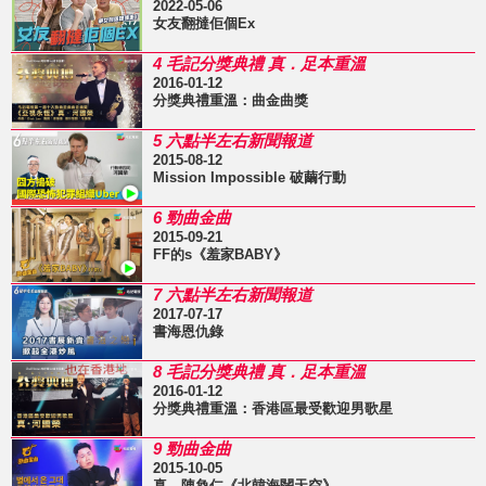
2022-05-06
女友翻撻佢個Ex
4 毛記分獎典禮 真．足本重溫
2016-01-12
分獎典禮重溫：曲金曲獎
5 六點半左右新聞報道
2015-08-12
Mission Impossible 破繭行動
6 勁曲金曲
2015-09-21
FF的s《羞家BABY》
7 六點半左右新聞報道
2017-07-17
書海恩仇錄
8 毛記分獎典禮 真．足本重溫
2016-01-12
分獎典禮重溫：香港區最受歡迎男歌星
9 勁曲金曲
2015-10-05
真．陳奐仁《北韓海闊天空》