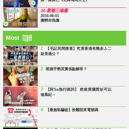
10 星期三港案
2016-06-01
搬輕你負擔
Most
1
【毛記民間搜查】究竟香港有幾多人二
趾長過公 ?
2
呢個手勢其實係點解呀？
3
【阿Sa強行填詞】 然後買襪買衫可以
做風紀～
4
【最無恥騙徒】扮醫院來電號碼