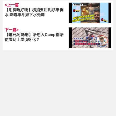
<上一篇
【用得唔好嘥】橫掂要用泥頭車倒
水 咪喺車斗游下水先囉
下一篇>
【嚇死阿媽喇】唔想入Camp都唔
使匿到上屋頂呀化？