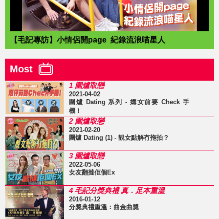
【毛記專訪】小情侶開page 紀錄流浪喵星人
Most
1 圍爐取戀
2021-04-02
圍爐 Dating 系列 - 媾女前要 Check 手
機！
2 圍爐取戀
2021-02-20
圍爐 Dating (1) - 靚女點解冇拖拍？
3 圍爐取戀
2022-05-06
女友翻撻佢個Ex
4 毛記分獎典禮 真．足本重溫
2016-01-12
分獎典禮重溫：曲金曲獎