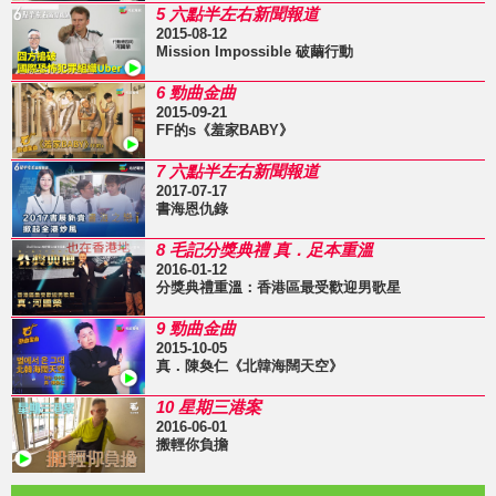
5 六點半左右新聞報道
2015-08-12
Mission Impossible 破繭行動
6 勁曲金曲
2015-09-21
FF的s《羞家BABY》
7 六點半左右新聞報道
2017-07-17
書海恩仇錄
8 毛記分獎典禮 真．足本重溫
2016-01-12
分獎典禮重溫：香港區最受歡迎男歌星
9 勁曲金曲
2015-10-05
真．陳奐仁《北韓海闊天空》
10 星期三港案
2016-06-01
搬輕你負擔