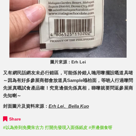
圖片來源：Erh Lei
又有網民話網友未必行錯區，可能係拎錯人哋用嚟擺設嘅道具啫
～因為有好多參展商都會放道具Sample喺枱面，等啲人行過嚟問
先派真嘅試食產品㗎！究竟邊個先係真相，睇嚟就要問返參展商
先知喇～
封面圖片及資料來源：
Erh Lei、Bella Kuo​
Share
#以為拎到免費朱古力 打開先發現入面係紙皮
#畀邊個食呀