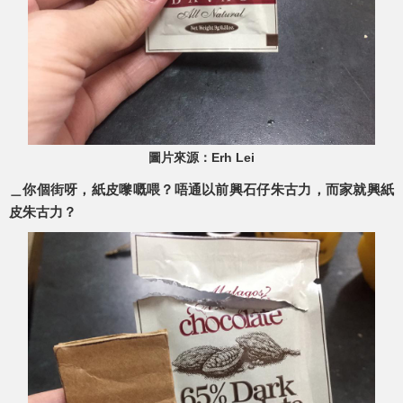
圖片來源：Erh Lei
＿你個街呀，紙皮嚟嘅喂？唔通以前興石仔朱古力，而家就興紙
皮朱古力？