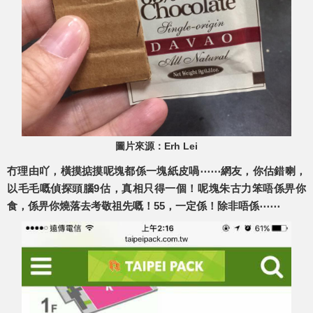
圖片來源：Erh Lei
冇理由吖，橫摸掂摸呢塊都係一塊紙皮喎⋯⋯網友，你估錯喇，
以毛毛嘅偵探頭腦9估，真相只得一個！呢塊朱古力笨唔係畀你
食，係畀你燒落去考敬祖先嘅！55，一定係！除非唔係⋯⋯