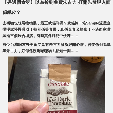
【畀邊個食呀】以為拎到免費朱古力 打開先發現入面
係紙皮？
去襯啲乜乜展物物展，最正就係咩呀？就係拎一堆Sample返屋企
慢慢試慢慢嘆呀！特別係美食展，真係又食又拎㗎！不過而家咁
興兩三個展合埋搞，有時真係好易中伏㗎⋯⋯
有位台灣網友去美食展見有朱古力派就好開心啦，仲要係65%嘅
黑朱古力，好似係靚嘢嚟㗎喎！點知一開⋯⋯