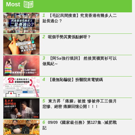
Most
1
【毛記民間搜查】究竟香港有幾多人二
趾長過公 ?
2
呢個手勢其實係點解呀？
3
【阿Sa強行填詞】 然後買襪買衫可以
做風紀～
4
【最無恥騙徒】扮醫院來電號碼
5
東方昇「痛腳」被揸 慘被停工三個月
悲慘、絕密 痛腳回憶公開！！！
6
09/09《國家級任務》第127集 -減肥戰
記