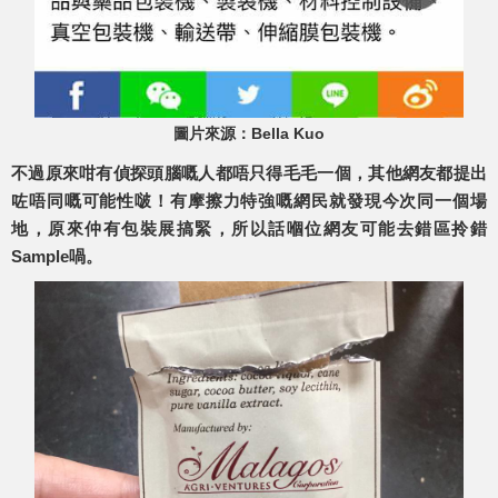
圖片來源：Bella Kuo
不過原來咁有偵探頭腦嘅人都唔只得毛毛一個，其他網友都提出
咗唔同嘅可能性啵！有摩擦力特強嘅網民就發現今次同一個場
地，原來仲有包裝展搞緊，所以話嗰位網友可能去錯區拎錯
Sample喎。