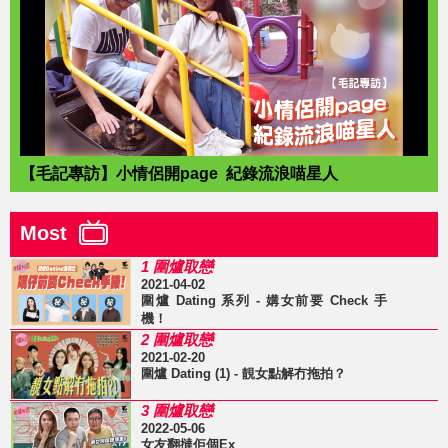
【毛記專訪】小情侶開page 紀錄流浪喵星人
Most
1 圍爐取戀
2021-04-02
圍爐 Dating 系列 - 媾女前要 Check 手
機！
2 圍爐取戀
2021-02-20
圍爐 Dating (1) - 靚女點解冇拖拍？
3 圍爐取戀
2022-05-06
女友翻撻佢個Ex