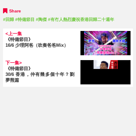
Share
#回歸
#特備節目
#陶傑
#有冇人熱烈慶祝香港回歸二十週年
<上一集
《特備節目》
16/6 少理阿爸（吹奏爸爸Mix）
下一集>
《特備節目》
30/6 香港，仲有幾多個十年？劉
夢熊篇