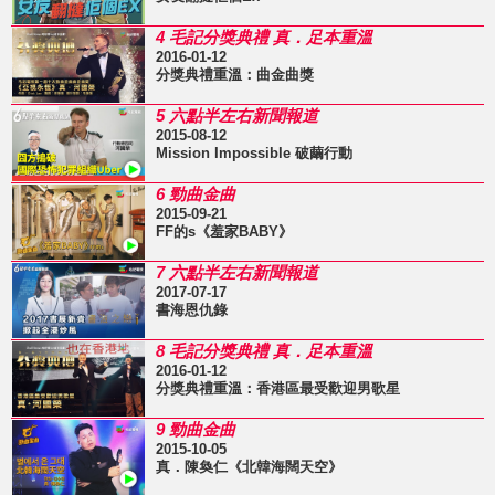
4 毛記分獎典禮 真．足本重溫
2016-01-12
分獎典禮重溫：曲金曲獎
5 六點半左右新聞報道
2015-08-12
Mission Impossible 破繭行動
6 勁曲金曲
2015-09-21
FF的s《羞家BABY》
7 六點半左右新聞報道
2017-07-17
書海恩仇錄
8 毛記分獎典禮 真．足本重溫
2016-01-12
分獎典禮重溫：香港區最受歡迎男歌星
9 勁曲金曲
2015-10-05
真．陳奐仁《北韓海闊天空》