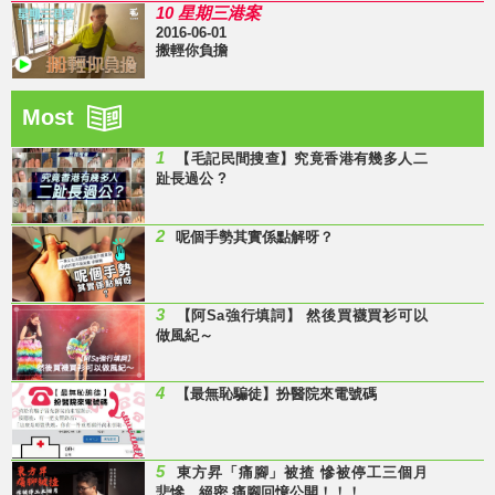
10 星期三港案
2016-06-01
搬輕你負擔
Most
1
【毛記民間搜查】究竟香港有幾多人二
趾長過公 ?
2
呢個手勢其實係點解呀？
3
【阿Sa強行填詞】 然後買襪買衫可以
做風紀～
4
【最無恥騙徒】扮醫院來電號碼
5
東方昇「痛腳」被揸 慘被停工三個月
悲慘、絕密 痛腳回憶公開！！！