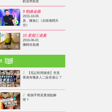
歡迎男歌星
9 勁曲金曲
2015-10-05
真．陳奐仁《北韓海闊天
空》
10 星期三港案
2016-06-01
搬輕你負擔
st
1
【毛記民間搜查】究竟
香港有幾多人二趾長過公 ?
2
呢個手勢其實係點解
呀？