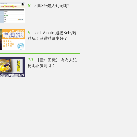
8
大圍3分鐘入到元朗?
9
Last Minute 迎接Baby雞
精班！滴雞精邊隻好？
10
【童年回憶】 有冇人記
得呢兩隻嘢呀？