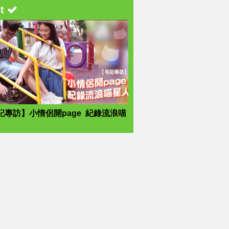
st
記專訪】小情侶開page 紀錄流浪喵