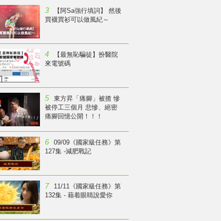
3
【阿Sa強行填詞】 然後
買襪買衫可以做風紀～
4
【最無恥騙徒】扮醫院
來電號碼
5
東方昇「痛腳」被揸 慘
被停工三個月 悲慘、絕密
痛腳回憶公開！！！
6
09/09《國家級任務》第
127集 -減肥戰記
7
11/11《國家級任務》第
132集 - 藉着眼睛說愛你