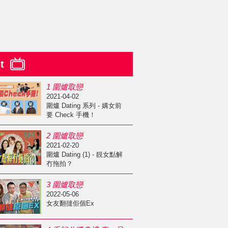
st
1 圍爐取戀
2021-04-02
圍爐 Dating 系列 - 媾女前
要 Check 手機！
2 圍爐取戀
2021-02-20
圍爐 Dating (1) - 靚女點解
冇拖拍？
3 圍爐取戀
2022-05-06
女友翻撻佢個Ex