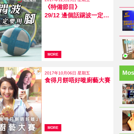
《特備節目》
29/12 邊個話踢波一定要用腳
MORE
Mo
2017年10月06日 星期五
食得月餅唔好嘥廚藝大賽
MORE