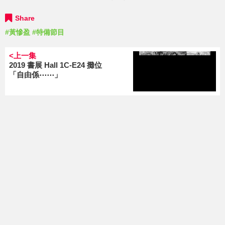
Share
#黃慘盈
#特備節目
<上一集
2019 書展 Hall 1C-E24 攤位
「自由係⋯⋯」