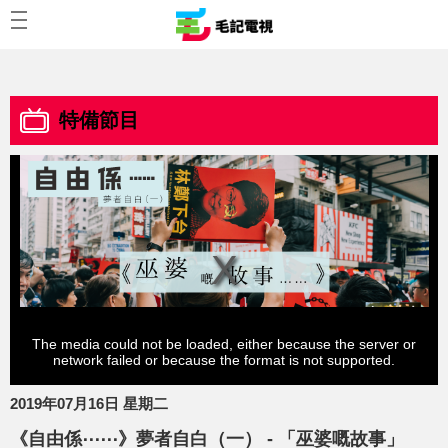
特備節目
The media could not be loaded, either because the server or
network failed or because the format is not supported.
2019年07月16日 星期二
《自由係⋯⋯》夢者自白（一） - 「巫婆嘅故事」