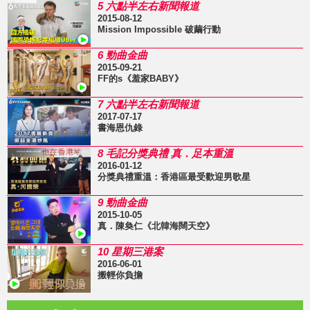
5 六點半左右新聞報道
2015-08-12
Mission Impossible 破繭行動
6 勁曲金曲
2015-09-21
FF的s《羞家BABY》
7 六點半左右新聞報道
2017-07-17
書海恩仇錄
8 毛記分獎典禮 真．足本重溫
2016-01-12
分獎典禮重溫：香港區最受歡迎男歌星
9 勁曲金曲
2015-10-05
真．陳奐仁《北韓海闊天空》
10 星期三港案
2016-06-01
搬輕你負擔