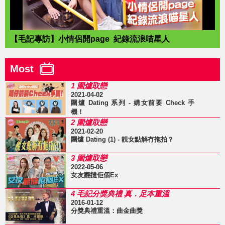
【毛記專訪】小情侶開page 紀錄流浪喵星人
Most
1 圍爐取戀
2021-04-02
圍爐 Dating 系列 - 媾女前要 Check 手
機！
2 圍爐取戀
2021-02-20
圍爐 Dating (1) - 靚女點解冇拖拍？
3 圍爐取戀
2022-05-06
女友翻撻佢個Ex
4 毛記分獎典禮 真．足本重溫
2016-01-12
分獎典禮重溫：曲金曲獎