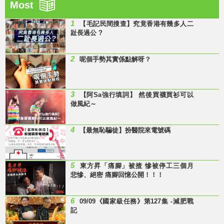
Most
1
【毛記民間搜查】究竟香港有幾多人二
趾長過公 ?
2
呢個手勢其實係點解呀？
3
【阿Sa強行填詞】 然後買襪買衫可以
做風紀～
4
【最無恥騙徒】扮醫院來電號碼
5
東方昇「痛腳」被揸 慘被停工三個月
悲慘、絕密 痛腳回憶公開！！！
6
09/09《國家級任務》第127集 -減肥戰
記