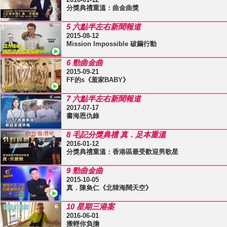
分獎典禮重溫：曲金曲獎
5 六點半左右新聞報道
2015-08-12
Mission Impossible 破繭行動
6 勁曲金曲
2015-09-21
FF的s《羞家BABY》
7 六點半左右新聞報道
2017-07-17
書海恩仇錄
8 毛記分獎典禮 真．足本重溫
2016-01-12
分獎典禮重溫：香港區最受歡迎男歌星
9 勁曲金曲
2015-10-05
真．陳奐仁《北韓海闊天空》
10 星期三港案
2016-06-01
搬輕你負擔