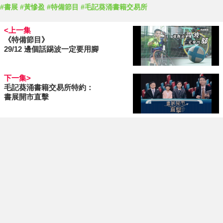
#書展
#黃慘盈
#特備節目
#毛記葵涌書籍交易所
<上一集
《特備節目》
29/12 邊個話踢波一定要用腳
下一集>
毛記葵涌書籍交易所特約：
書展開市直擊