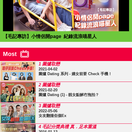
【毛記專訪】小情侶開page 紀錄流浪喵星人
Most
1 圍爐取戀
2021-04-02
圍爐 Dating 系列 - 媾女前要 Check 手機！
2 圍爐取戀
2021-02-20
圍爐 Dating (1) - 靚女點解冇拖拍？
3 圍爐取戀
2022-05-06
女友翻撻佢個Ex
4 毛記分獎典禮 真．足本重溫
2016-01-12