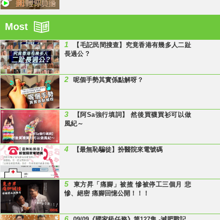
Most
1
【毛記民間搜查】究竟香港有幾多人二趾
長過公 ?
2
呢個手勢其實係點解呀？
3
【阿Sa強行填詞】 然後買襪買衫可以做
風紀～
4
【最無恥騙徒】扮醫院來電號碼
5
東方昇「痛腳」被揸 慘被停工三個月 悲
慘、絕密 痛腳回憶公開！！！
6
09/09《國家級任務》第127集 -減肥戰記