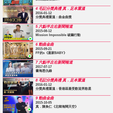
4 毛記分獎典禮 真．足本重溫
2016-01-12
分獎典禮重溫：曲金曲獎
5 六點半左右新聞報道
2015-08-12
Mission Impossible 破繭行動
6 勁曲金曲
2015-09-21
FF的s《羞家BABY》
7 六點半左右新聞報道
2017-07-17
書海恩仇錄
8 毛記分獎典禮 真．足本重溫
2016-01-12
分獎典禮重溫：香港區最受歡迎男歌星
9 勁曲金曲
2015-10-05
真．陳奐仁《北韓海闊天空》