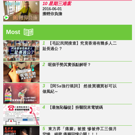
10 星期三港案
2016-06-01
搬輕你負擔
Most
1
【毛記民間搜查】究竟香港有幾多人二
趾長過公 ?
2
呢個手勢其實係點解呀？
3
【阿Sa強行填詞】 然後買襪買衫可以
做風紀～
4
【最無恥騙徒】扮醫院來電號碼
5
東方昇「痛腳」被揸 慘被停工三個月
悲慘、絕密 痛腳回憶公開！！！