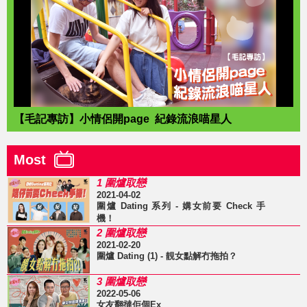
【毛記專訪】小情侶開page 紀錄流浪喵星人
Most
1 圍爐取戀
2021-04-02
圍爐 Dating 系列 - 媾女前要 Check 手
機！
2 圍爐取戀
2021-02-20
圍爐 Dating (1) - 靚女點解冇拖拍？
3 圍爐取戀
2022-05-06
女友翻撻佢個Ex