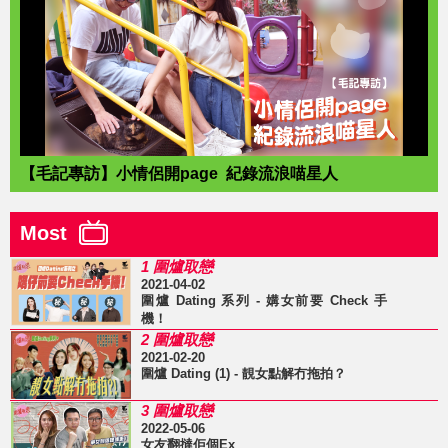
【毛記專訪】小情侶開page 紀錄流浪喵星人
Most
1 圍爐取戀
2021-04-02
圍爐 Dating 系列 - 媾女前要 Check 手
機！
2 圍爐取戀
2021-02-20
圍爐 Dating (1) - 靚女點解冇拖拍？
3 圍爐取戀
2022-05-06
女友翻撻佢個Ex