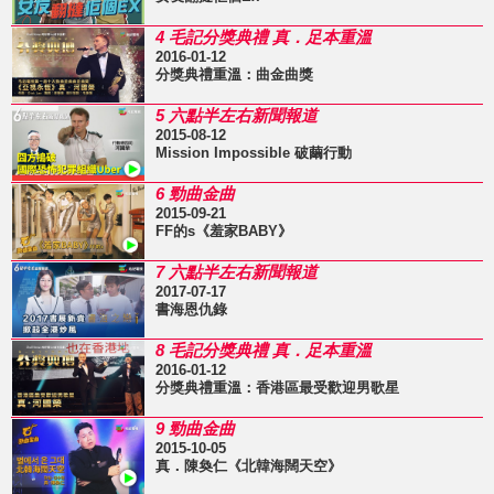
4 毛記分獎典禮 真．足本重溫
2016-01-12
分獎典禮重溫：曲金曲獎
5 六點半左右新聞報道
2015-08-12
Mission Impossible 破繭行動
6 勁曲金曲
2015-09-21
FF的s《羞家BABY》
7 六點半左右新聞報道
2017-07-17
書海恩仇錄
8 毛記分獎典禮 真．足本重溫
2016-01-12
分獎典禮重溫：香港區最受歡迎男歌星
9 勁曲金曲
2015-10-05
真．陳奐仁《北韓海闊天空》