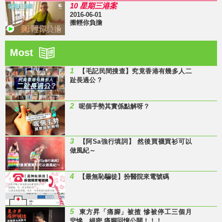
10 星期三港案
2016-06-01
搬輕你負擔
Most
1
【毛記民間搜查】究竟香港有幾多人二
趾長過公 ?
2
呢個手勢其實係點解呀？
3
【阿Sa強行填詞】 然後買襪買衫可以
做風紀～
4
【最無恥騙徒】扮醫院來電號碼
5
東方昇「痛腳」被揸 慘被停工三個月
悲慘、絕密 痛腳回憶公開！！！