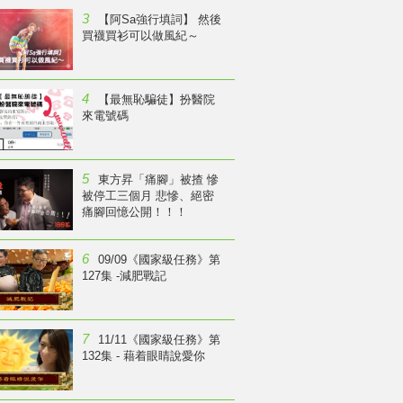
3
【阿Sa強行填詞】 然後
買襪買衫可以做風紀～
4
【最無恥騙徒】扮醫院
來電號碼
5
東方昇「痛腳」被揸 慘
被停工三個月 悲慘、絕密
痛腳回憶公開！！！
6
09/09《國家級任務》第
127集 -減肥戰記
7
11/11《國家級任務》第
132集 - 藉着眼睛說愛你