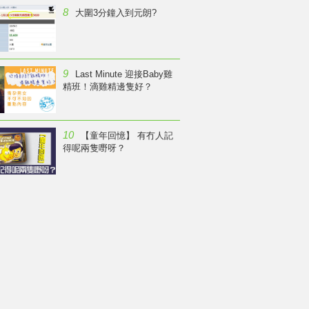
8
大圍3分鐘入到元朗?
9
Last Minute 迎接Baby雞
精班！滴雞精邊隻好？
10
【童年回憶】 有冇人記
得呢兩隻嘢呀？