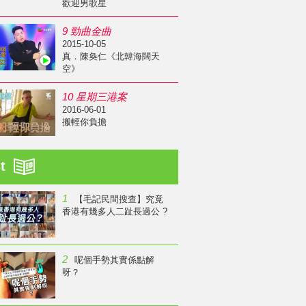
歡迎男歌星
9 勁曲金曲
2015-10-05
真．陳奐仁《北韓海闊天
空》
10 星期三港案
2016-06-01
搬輕你負擔
st
1
【毛記民間搜查】究竟
香港有幾多人二趾長過公 ?
2
呢個手勢其實係點解
呀？