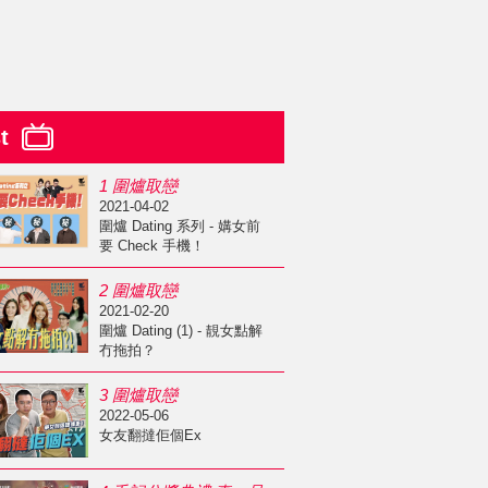
st
1 圍爐取戀
2021-04-02
圍爐 Dating 系列 - 媾女前
要 Check 手機！
2 圍爐取戀
2021-02-20
圍爐 Dating (1) - 靚女點解
冇拖拍？
3 圍爐取戀
2022-05-06
女友翻撻佢個Ex