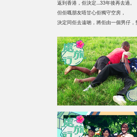
返到香港，佢決定...33年後再去過。
但佢嘅朋友唔甘心佢獨守空房，
決定同佢去遠啲，將佢由一個男仔，