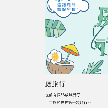
處旅行
從前有個33歲嘅男仔，
上年終於去咗第一次旅行～