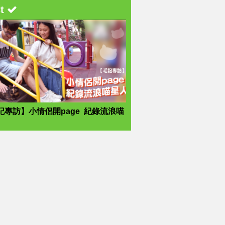
st
記專訪】小情侶開page 紀錄流浪喵