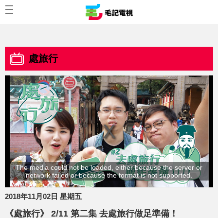
處旅行
The media could not be loaded, either because the server or
network failed or because the format is not supported.
2018年11月02日 星期五
《處旅行》 2/11 第二集 去處旅行做足準備！