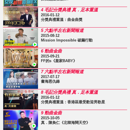
4 毛記分獎典禮 真．足本重溫
2016-01-12
分獎典禮重溫：曲金曲獎
5 六點半左右新聞報道
2015-08-12
Mission Impossible 破繭行動
6 勁曲金曲
2015-09-21
FF的s《羞家BABY》
7 六點半左右新聞報道
2017-07-17
書海恩仇錄
8 毛記分獎典禮 真．足本重溫
2016-01-12
分獎典禮重溫：香港區最受歡迎男歌星
9 勁曲金曲
2015-10-05
真．陳奐仁《北韓海闊天空》