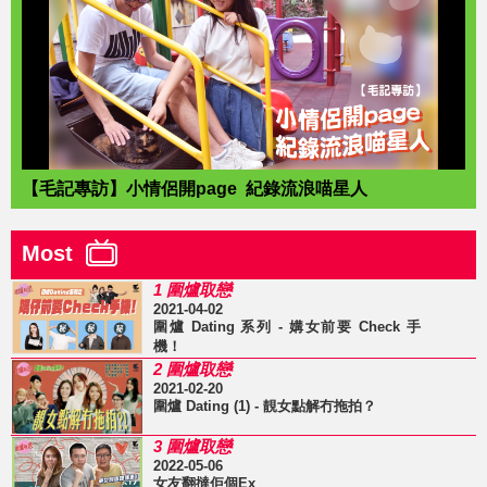
【毛記專訪】小情侶開page 紀錄流浪喵星人
Most
1 圍爐取戀
2021-04-02
圍爐 Dating 系列 - 媾女前要 Check 手
機！
2 圍爐取戀
2021-02-20
圍爐 Dating (1) - 靚女點解冇拖拍？
3 圍爐取戀
2022-05-06
女友翻撻佢個Ex