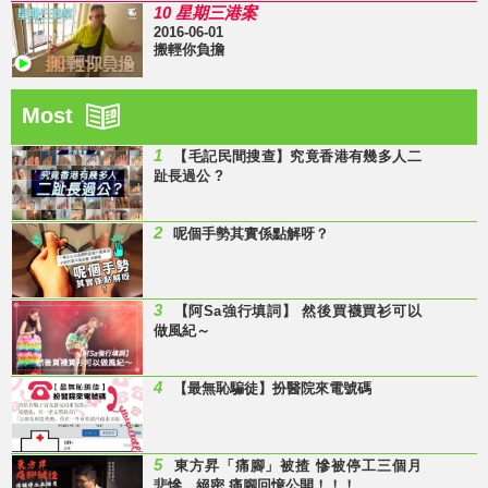
10 星期三港案
2016-06-01
搬輕你負擔
Most
1
【毛記民間搜查】究竟香港有幾多人二
趾長過公 ?
2
呢個手勢其實係點解呀？
3
【阿Sa強行填詞】 然後買襪買衫可以
做風紀～
4
【最無恥騙徒】扮醫院來電號碼
5
東方昇「痛腳」被揸 慘被停工三個月
悲慘、絕密 痛腳回憶公開！！！