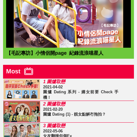
【毛記專訪】小情侶開page 紀錄流浪喵星人
Most
1 圍爐取戀
2021-04-02
圍爐 Dating 系列 - 媾女前要 Check 手
機！
2 圍爐取戀
2021-02-20
圍爐 Dating (1) - 靚女點解冇拖拍？
3 圍爐取戀
2022-05-06
女友翻撻佢個Ex