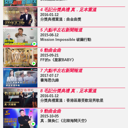
4 毛記分獎典禮 真．足本重溫
2016-01-12
分獎典禮重溫：曲金曲獎
5 六點半左右新聞報道
2015-08-12
Mission Impossible 破繭行動
6 勁曲金曲
2015-09-21
FF的s《羞家BABY》
7 六點半左右新聞報道
2017-07-17
書海恩仇錄
8 毛記分獎典禮 真．足本重溫
2016-01-12
分獎典禮重溫：香港區最受歡迎男歌星
9 勁曲金曲
2015-10-05
真．陳奐仁《北韓海闊天空》