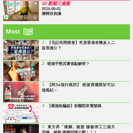
10 星期三港案
2016-06-01
搬輕你負擔
Most
1
【毛記民間搜查】究竟香港有幾多人二
趾長過公 ?
2
呢個手勢其實係點解呀？
3
【阿Sa強行填詞】 然後買襪買衫可以
做風紀～
4
【最無恥騙徒】扮醫院來電號碼
5
東方昇「痛腳」被揸 慘被停工三個月
悲慘、絕密 痛腳回憶公開！！！