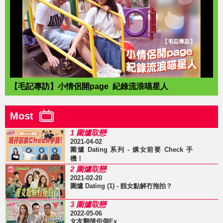
【毛記專訪】小情侶開page 紀錄流浪喵星人
Most
1 圍爐取戀
2021-04-02
圍爐 Dating 系列 - 媾女前要 Check 手
機！
2 圍爐取戀
2021-02-20
圍爐 Dating (1) - 靚女點解冇拖拍？
3 圍爐取戀
2022-05-06
女友翻撻佢個Ex