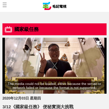
國家級任務
The media could not be loaded, either because the server or
network failed or because the format is not supported.
2020年12月03日 星期四
3/12《國家級任務》 便秘實測大挑戰