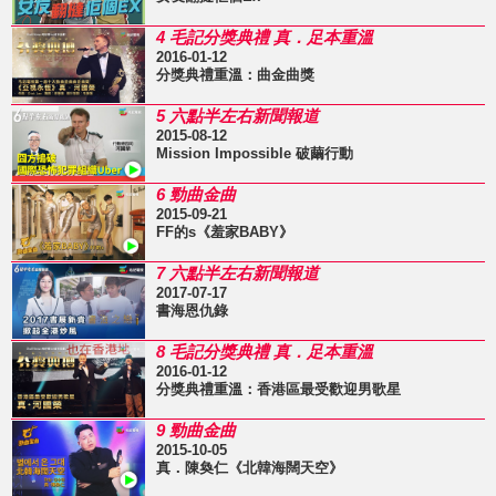
4 毛記分獎典禮 真．足本重溫
2016-01-12
分獎典禮重溫：曲金曲獎
5 六點半左右新聞報道
2015-08-12
Mission Impossible 破繭行動
6 勁曲金曲
2015-09-21
FF的s《羞家BABY》
7 六點半左右新聞報道
2017-07-17
書海恩仇錄
8 毛記分獎典禮 真．足本重溫
2016-01-12
分獎典禮重溫：香港區最受歡迎男歌星
9 勁曲金曲
2015-10-05
真．陳奐仁《北韓海闊天空》