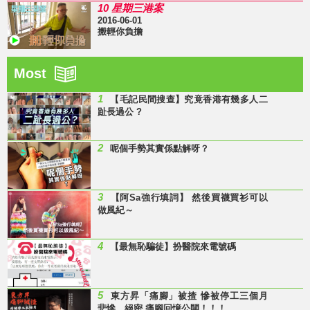
10 星期三港案
2016-06-01
搬輕你負擔
Most
1
【毛記民間搜查】究竟香港有幾多人二
趾長過公 ?
2
呢個手勢其實係點解呀？
3
【阿Sa強行填詞】 然後買襪買衫可以
做風紀～
4
【最無恥騙徒】扮醫院來電號碼
5
東方昇「痛腳」被揸 慘被停工三個月
悲慘、絕密 痛腳回憶公開！！！