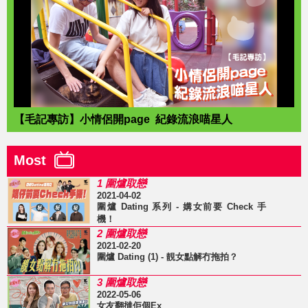
【毛記專訪】小情侶開page 紀錄流浪喵星人
Most
1 圍爐取戀
2021-04-02
圍爐 Dating 系列 - 媾女前要 Check 手
機！
2 圍爐取戀
2021-02-20
圍爐 Dating (1) - 靚女點解冇拖拍？
3 圍爐取戀
2022-05-06
女友翻撻佢個Ex