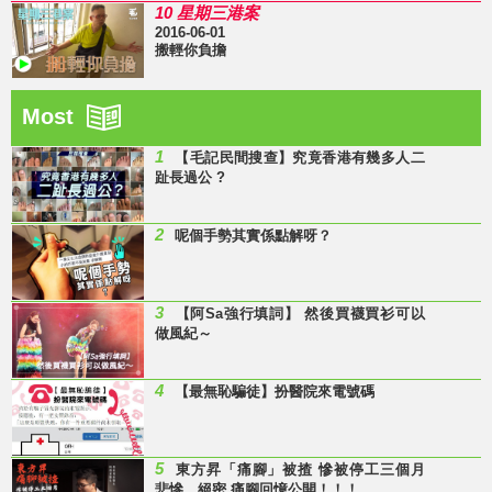
10 星期三港案
2016-06-01
搬輕你負擔
Most
1
【毛記民間搜查】究竟香港有幾多人二
趾長過公 ?
2
呢個手勢其實係點解呀？
3
【阿Sa強行填詞】 然後買襪買衫可以
做風紀～
4
【最無恥騙徒】扮醫院來電號碼
5
東方昇「痛腳」被揸 慘被停工三個月
悲慘、絕密 痛腳回憶公開！！！