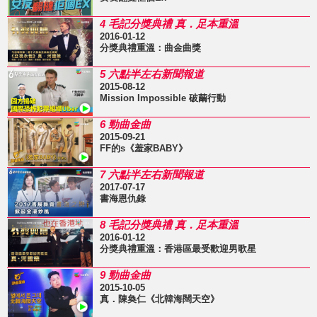
4 毛記分獎典禮 真．足本重溫
2016-01-12
分獎典禮重溫：曲金曲獎
5 六點半左右新聞報道
2015-08-12
Mission Impossible 破繭行動
6 勁曲金曲
2015-09-21
FF的s《羞家BABY》
7 六點半左右新聞報道
2017-07-17
書海恩仇錄
8 毛記分獎典禮 真．足本重溫
2016-01-12
分獎典禮重溫：香港區最受歡迎男歌星
9 勁曲金曲
2015-10-05
真．陳奐仁《北韓海闊天空》