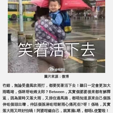
圖片來源：微博
冇錯，無論受盡風吹雨打，都要笑著活下去！聽日一定會更加大
雨嘅啫，係咪呀哈姆太郎？Between，其實個婆婆後來都有解釋
返，因為當時又落大雨，又掛住過馬路，都唔知道原來自己個孫
伸咗個頭出嚟，仲話個孫淋咗咁耐雨心痛死佢?呀！係咯，其實
落大雨又咩好怕喎！阿婆咁鍚自己，就算濕L晒，都唔L使驚啦！