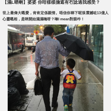
【濕L晒喇】婆婆 你咁樣樣擔遮有冇諗過我感受？
世上最偉大嘅愛，肯肯定係親情。唔信你睇下呢張震撼咗13億人
心靈嘅相，是咪開始濕濕哋呀？嗱I mean對眼咋！