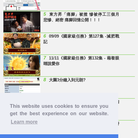
5
東方昇「痛腳」被揸 慘被停工三個月
悲慘、絕密 痛腳回憶公開！！！
6
09/09《國家級任務》第127集 -減肥戰
記
7
11/11《國家級任務》第132集 - 藉着眼
睛說愛你
8
大圍3分鐘入到元朗?
9
Last Minute 迎接Baby雞精班！滴雞精
This website uses cookies to ensure you
邊隻好？
get the best experience on our website.
Learn more
10
【童年回憶】 有冇人記得呢兩隻嘢
呀？