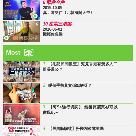
9 勁曲金曲
2015-10-05
真．陳奐仁《北韓海闊天空》
10 星期三港案
2016-06-01
搬輕你負擔
Most
1
【毛記民間搜查】究竟香港有幾多人二
趾長過公 ?
2
呢個手勢其實係點解呀？
3
【阿Sa強行填詞】 然後買襪買衫可以
做風紀～
4
【最無恥騙徒】扮醫院來電號碼