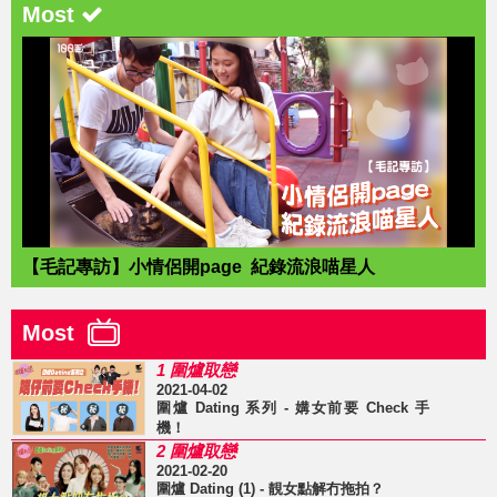
Most
【毛記專訪】小情侶開page 紀錄流浪喵星人
Most
1 圍爐取戀
2021-04-02
圍爐 Dating 系列 - 媾女前要 Check 手
機！
2 圍爐取戀
2021-02-20
圍爐 Dating (1) - 靚女點解冇拖拍？