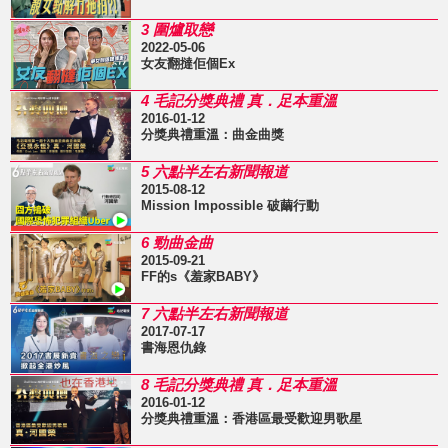
3 圍爐取戀
2022-05-06
女友翻撻佢個Ex
4 毛記分獎典禮 真．足本重溫
2016-01-12
分獎典禮重溫：曲金曲獎
5 六點半左右新聞報道
2015-08-12
Mission Impossible 破繭行動
6 勁曲金曲
2015-09-21
FF的s《羞家BABY》
7 六點半左右新聞報道
2017-07-17
書海恩仇錄
8 毛記分獎典禮 真．足本重溫
2016-01-12
分獎典禮重溫：香港區最受歡迎男歌星