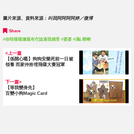
圖片來源、資料來源：
叫我阿阿阿阿婷／微博
Share
#你咁樣樣擔遮有冇諗過我感受
#婆婆
#濕L晒喇
<上一篇
【係開心嘅】狗狗安樂死前一日被
領養 而家仲拎埋飛碟大賽冠軍
下一篇>
【等我變身先】
百變小狗Magic Card