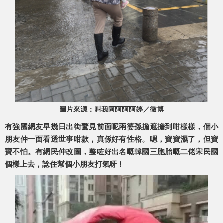
圖片來源：叫我阿阿阿阿婷／微博
有強國網友早幾日出街驚見前面呢兩婆孫擔遮擔到咁樣樣，個小
朋友仲一面看透世事咁款，真係好有性格。嗯，寶寶濕了，但寶
寶不怕。有網民仲改圖，整咗好出名嘅韓國三胞胎嘅二佬宋民國
個樣上去，諗住幫個小朋友打氣呀！