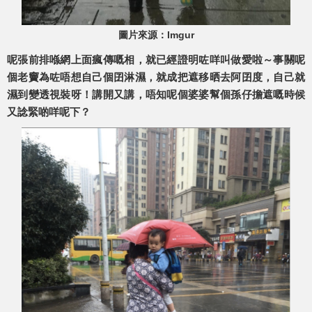
圖片來源：Imgur
呢張前排喺網上面瘋傳嘅相，就已經證明咗咩叫做愛啦～事關呢
個老竇為咗唔想自己個囝淋濕，就成把遮移晒去阿囝度，自己就
濕到變透視裝呀！講開又講，唔知呢個婆婆幫個孫仔擔遮嘅時候
又諗緊啲咩呢下？