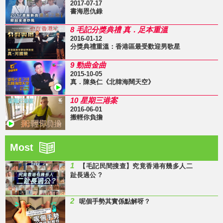
2017-07-17
書海恩仇錄
8 毛記分獎典禮 真．足本重溫
2016-01-12
分獎典禮重溫：香港區最受歡迎男歌星
9 勁曲金曲
2015-10-05
真．陳奐仁《北韓海闊天空》
10 星期三港案
2016-06-01
搬輕你負擔
Most
1
【毛記民間搜查】究竟香港有幾多人二
趾長過公 ?
2
呢個手勢其實係點解呀？