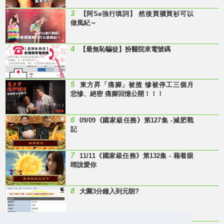
3
【阿Sa強行填詞】 然後買襪買衫可以
做風紀～
4
【最無恥騙徒】扮醫院來電號碼
5
東方昇「痛腳」被揸 慘被停工三個月
悲慘、絕密 痛腳回憶公開！！！
6
09/09《國家級任務》第127集 -減肥戰
記
7
11/11《國家級任務》第132集 - 藉着眼
睛說愛你
8
大圍3分鐘入到元朗?