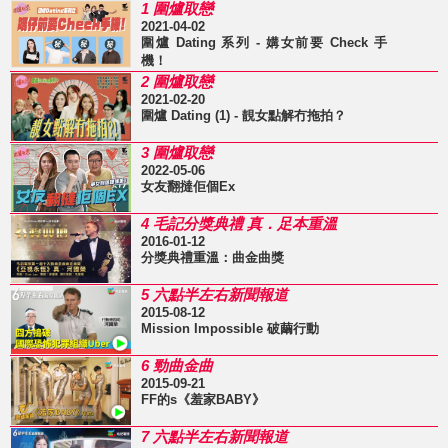
1 圍爐取戀
2021-04-02
圍爐 Dating 系列 - 媾女前要 Check 手
機！
2 圍爐取戀
2021-02-20
圍爐 Dating (1) - 靚女點解冇拖拍？
3 圍爐取戀
2022-05-06
女友翻撻佢個Ex
4 毛記分獎典禮 真．足本重溫
2016-01-12
分獎典禮重溫：曲金曲獎
5 六點半左右新聞報道
2015-08-12
Mission Impossible 破繭行動
6 勁曲金曲
2015-09-21
FF的s《羞家BABY》
7 六點半左右新聞報道