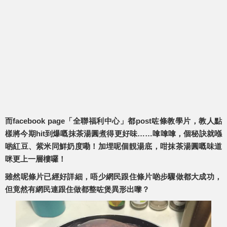
而facebook page「全聯福利中心」都post咗條教學片，教人點
樣將今期hit到爆嘅抹茶湯圓煮得更好味……嗱嗱嗱，個秘訣就喺
啲紅豆、紫米同鮮奶度嘞！加埋呢個靚湯底，咁抹茶湯圓嘅味道
咪更上一層樓囉！
雖然呢條片已經好詳細，唔少網民跟住條片啲步驟做都大成功，
但竟然有網民連跟住做都整咗煲異形出嚟？