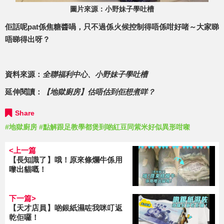
圖片來源：小野妹子學吐槽
佢話呢pat係焦糖醬喎，只不過係火候控制得唔係咁好啫～大家睇
唔睇得出呀？
資料來源：
全聯福利中心
、
小野妹子學吐槽
延伸閱讀：
【地獄廚房】估唔估到佢想煮咩？
Share
#地獄廚房
#點解跟足教學都煲到啲紅豆同紫米好似異形咁㗎
<上一篇
【長知識了】哦！原來條爛牛係用
嚟出貓嘅！
下一篇>
【天才店員】啲銀紙濕咗我咪叮返
乾佢囉！