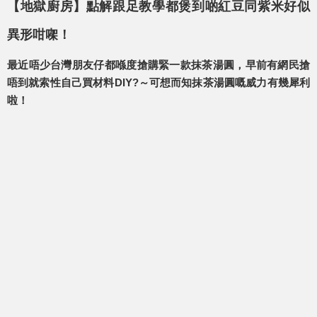
【地獄廚房】點解跟足教學都煲到啲紅豆同紫米好似
異形咁㗎！
最近唔少台灣朋友仔都喺度搶購緊一款抹茶湯圓，早前有網民搶
唔到就索性自己買材料DIY?～可想而知抹茶湯圓嘅威力有幾犀利
啦！