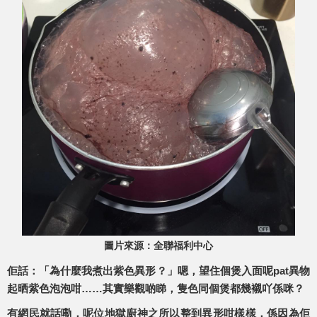
圖片來源：全聯福利中心
佢話：「為什麼我煮出紫色異形？」嗯，望住個煲入面呢pat異物
起晒紫色泡泡咁……其實樂觀啲睇，隻色同個煲都幾襯吖係咪？
有網民就話嘞，呢位地獄廚神之所以整到異形咁樣樣，係因為佢