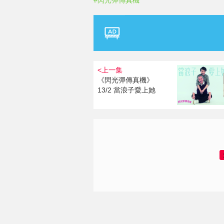
#閃光彈傳真機
<上一集
《閃光彈傳真機》
13/2 當浪子愛上她