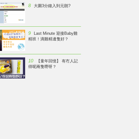
8
大圍3分鐘入到元朗?
9
Last Minute 迎接Baby雞
精班！滴雞精邊隻好？
10
【童年回憶】 有冇人記
得呢兩隻嘢呀？