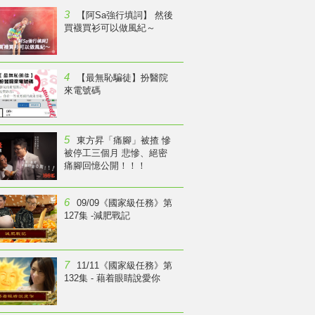
3
【阿Sa強行填詞】 然後
買襪買衫可以做風紀～
4
【最無恥騙徒】扮醫院
來電號碼
5
東方昇「痛腳」被揸 慘
被停工三個月 悲慘、絕密
痛腳回憶公開！！！
6
09/09《國家級任務》第
127集 -減肥戰記
7
11/11《國家級任務》第
132集 - 藉着眼睛說愛你