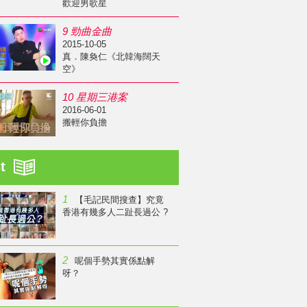
歡迎男歌星
9 勁曲金曲
2015-10-05
真．陳奐仁《北韓海闊天
空》
10 星期三港案
2016-06-01
搬輕你負擔
st
1
【毛記民間搜查】究竟
香港有幾多人二趾長過公 ?
2
呢個手勢其實係點解
呀？