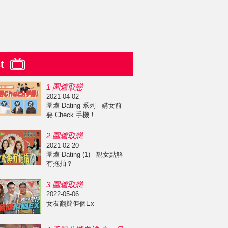
st
1 圍爐取戀
2021-04-02
圍爐 Dating 系列 - 媾女前
要 Check 手機！
2 圍爐取戀
2021-02-20
圍爐 Dating (1) - 靚女點解
冇拖拍？
3 圍爐取戀
2022-05-06
女友翻撻佢個Ex