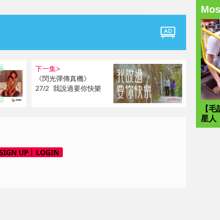
Mo
下一集>
《閃光彈傳真機》
27/2 我說過要你快樂
【毛
星人