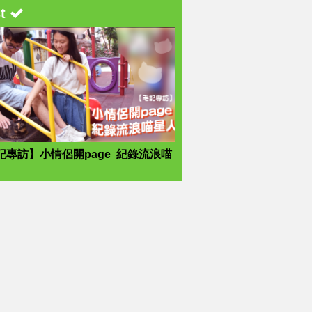
st
記專訪】小情侶開page 紀錄流浪喵