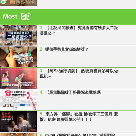
Most
1
【毛記民間搜查】究竟香港有幾多人二趾
長過公 ?
2
呢個手勢其實係點解呀？
3
【阿Sa強行填詞】 然後買襪買衫可以做
風紀～
4
【最無恥騙徒】扮醫院來電號碼
5
東方昇「痛腳」被揸 慘被停工三個月 悲
慘、絕密 痛腳回憶公開！！！
6
09/09《國家級任務》第127集 -減肥戰記