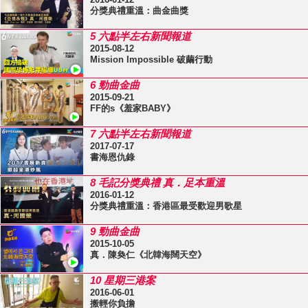
分獎典禮重溫：曲金曲獎
5 六點半左右新聞報道
2015-08-12
Mission Impossible 破繭行動
6 勁曲金曲
2015-09-21
FF的s《羞家BABY》
7 六點半左右新聞報道
2017-07-17
書海恩仇錄
8 毛記分獎典禮 真．足本重溫
2016-01-12
分獎典禮重溫：香港區最受歡迎男歌星
9 勁曲金曲
2015-10-05
真．陳奐仁《北韓海闊天空》
10 星期三港案
2016-06-01
搬輕你負擔