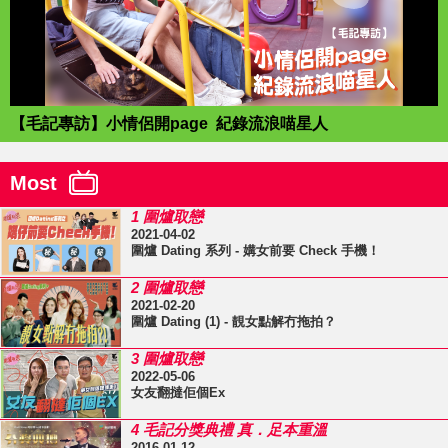
【毛記專訪】小情侶開page 紀錄流浪喵星人
Most
1 圍爐取戀
2021-04-02
圍爐 Dating 系列 - 媾女前要 Check 手機！
2 圍爐取戀
2021-02-20
圍爐 Dating (1) - 靚女點解冇拖拍？
3 圍爐取戀
2022-05-06
女友翻撻佢個Ex
4 毛記分獎典禮 真．足本重溫
2016-01-12