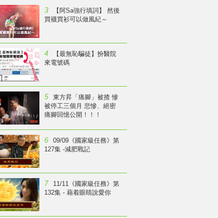
3
【阿Sa強行填詞】 然後
買襪買衫可以做風紀～
4
【最無恥騙徒】扮醫院
來電號碼
5
東方昇「痛腳」被揸 慘
被停工三個月 悲慘、絕密
痛腳回憶公開！！！
6
09/09《國家級任務》第
127集 -減肥戰記
7
11/11《國家級任務》第
132集 - 藉着眼睛說愛你