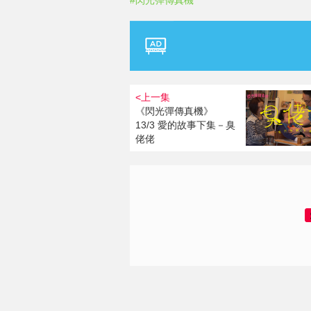
#閃光彈傳真機
<上一集
《閃光彈傳真機》
13/3 愛的故事下集－臭
佬佬