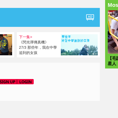
Mo
下一集>
《閃光彈傳真機》
27/3 那些年，我在中學
追到的女孩
【毛
星人