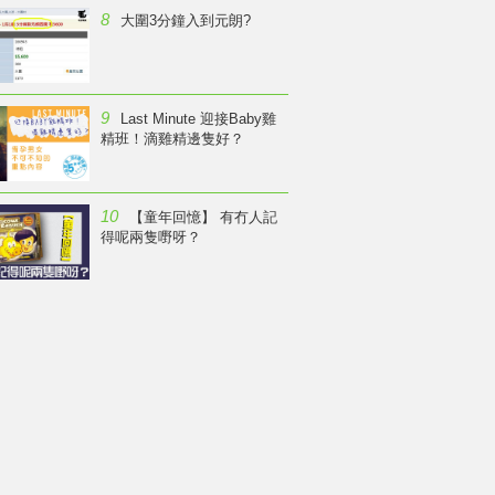
8
大圍3分鐘入到元朗?
9
Last Minute 迎接Baby雞
精班！滴雞精邊隻好？
10
【童年回憶】 有冇人記
得呢兩隻嘢呀？