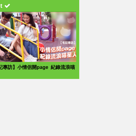
st
記專訪】小情侶開page 紀錄流浪喵