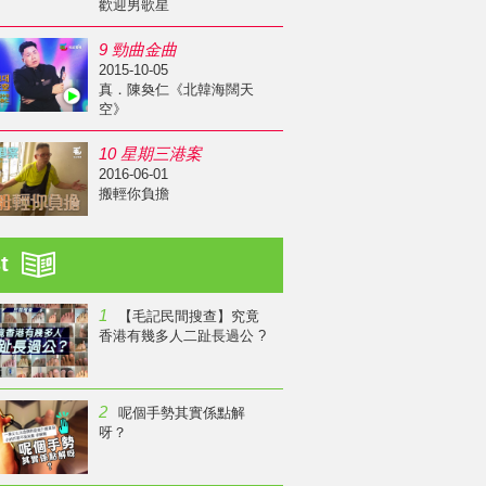
歡迎男歌星
9 勁曲金曲
2015-10-05
真．陳奐仁《北韓海闊天
空》
10 星期三港案
2016-06-01
搬輕你負擔
st
1
【毛記民間搜查】究竟
香港有幾多人二趾長過公 ?
2
呢個手勢其實係點解
呀？