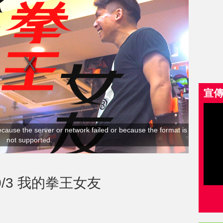
宣
cause the server or network failed or because the format is
not supported.
/3 我的拳王女友