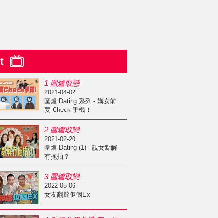
st
1 圍爐取戀
2021-04-02
圍爐 Dating 系列 - 媾女前
要 Check 手機！
2 圍爐取戀
2021-02-20
圍爐 Dating (1) - 靚女點解
冇拖拍？
3 圍爐取戀
2022-05-06
女友翻撻佢個Ex