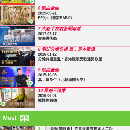
6 勁曲金曲
2015-09-21
FF的s《羞家BABY》
7 六點半左右新聞報道
2017-07-17
書海恩仇錄
8 毛記分獎典禮 真．足本重溫
2016-01-12
分獎典禮重溫：香港區最受歡迎男歌星
9 勁曲金曲
2015-10-05
真．陳奐仁《北韓海闊天空》
10 星期三港案
2016-06-01
搬輕你負擔
Most
1
【毛記民間搜查】究竟香港有幾多人二趾