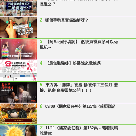
長過公 ?
2
呢個手勢其實係點解呀？
3
【阿Sa強行填詞】 然後買襪買衫可以做
風紀～
4
【最無恥騙徒】扮醫院來電號碼
5
東方昇「痛腳」被揸 慘被停工三個月 悲
慘、絕密 痛腳回憶公開！！！
6
09/09《國家級任務》第127集 -減肥戰記
7
11/11《國家級任務》第132集 - 藉着眼睛
說愛你