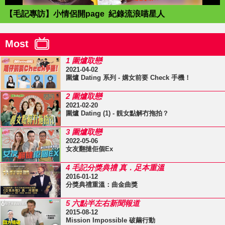
【毛記專訪】小情侶開page 紀錄流浪喵星人
Most
1 圍爐取戀
2021-04-02
圍爐 Dating 系列 - 媾女前要 Check 手機！
2 圍爐取戀
2021-02-20
圍爐 Dating (1) - 靚女點解冇拖拍？
3 圍爐取戀
2022-05-06
女友翻撻佢個Ex
4 毛記分獎典禮 真．足本重溫
2016-01-12
分獎典禮重溫：曲金曲獎
5 六點半左右新聞報道
2015-08-12
Mission Impossible 破繭行動