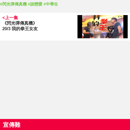
#閃光彈傳真機
#談戀愛
#中學生
<上一集
《閃光彈傳真機》
20/3 我的拳王女友
宣傳難