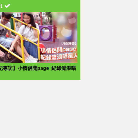
st
記專訪】小情侶開page 紀錄流浪喵