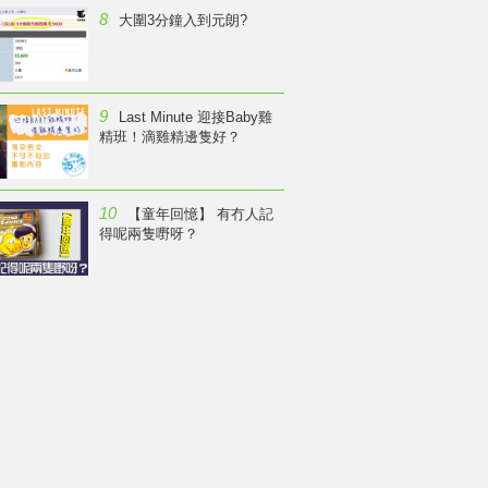
8
大圍3分鐘入到元朗?
9
Last Minute 迎接Baby雞
精班！滴雞精邊隻好？
10
【童年回憶】 有冇人記
得呢兩隻嘢呀？