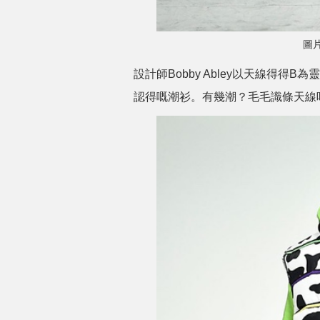
圖片
設計師Bobby Abley以天線得得B為靈
認得嘅潮衫。有幾潮？毛毛識條天線