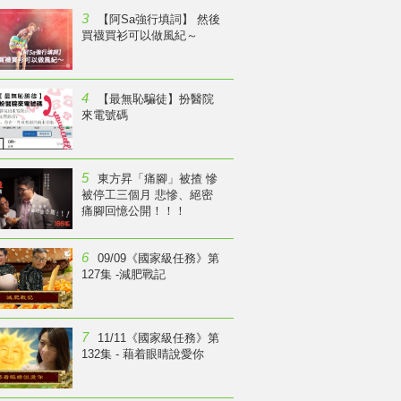
3
【阿Sa強行填詞】 然後
買襪買衫可以做風紀～
4
【最無恥騙徒】扮醫院
來電號碼
5
東方昇「痛腳」被揸 慘
被停工三個月 悲慘、絕密
痛腳回憶公開！！！
6
09/09《國家級任務》第
127集 -減肥戰記
7
11/11《國家級任務》第
132集 - 藉着眼睛說愛你