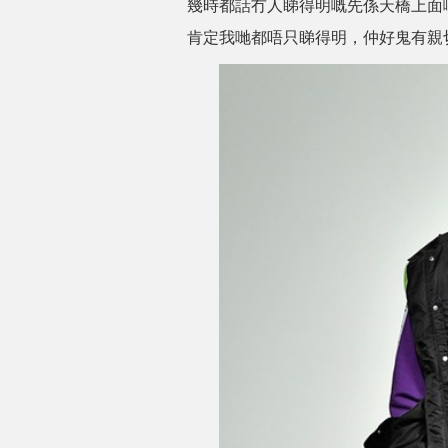
幾時都話冇人睇得明嘅先係天橋上面嘅H
肯定我哋都唔只睇得明，仲好鬼有親