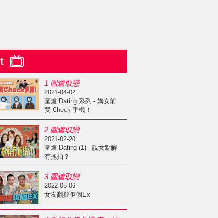
st
1 圍爐取戀
2021-04-02
圍爐 Dating 系列 - 媾女前
要 Check 手機！
2 圍爐取戀
2021-02-20
圍爐 Dating (1) - 靚女點解
冇拖拍？
3 圍爐取戀
2022-05-06
女友翻撻佢個Ex