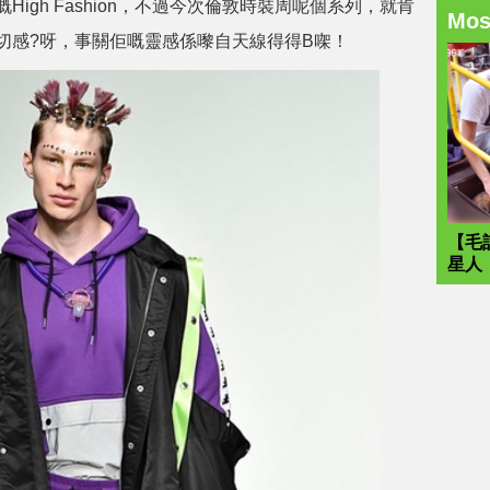
igh Fashion，不過今次倫敦時裝周呢個系列，就肯
Mo
切感?呀，事關佢嘅靈感係嚟自天線得得B㗎！
【毛
星人