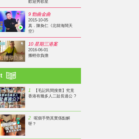
歡迎男歌星
9 勁曲金曲
2015-10-05
真．陳奐仁《北韓海闊天
空》
10 星期三港案
2016-06-01
搬輕你負擔
st
1
【毛記民間搜查】究竟
香港有幾多人二趾長過公 ?
2
呢個手勢其實係點解
呀？