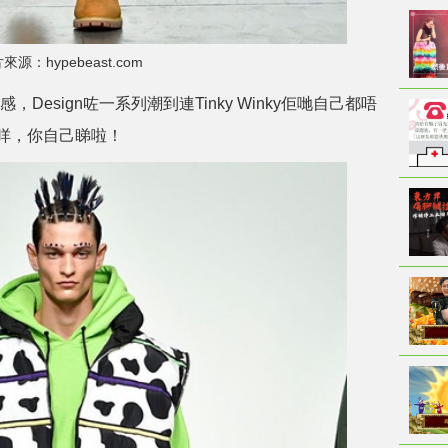
來源：hypebeast.com
感，Design咗一系列潮到連Tinky Winky佢哋自己都唔
咩，你自己睇啦！