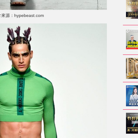
來源：hypebeast.com