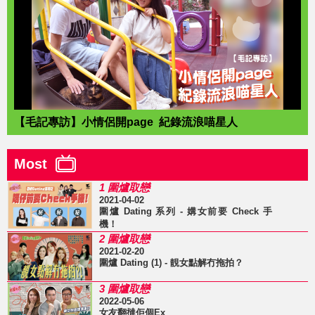
【毛記專訪】小情侶開page 紀錄流浪喵星人
Most
1 圍爐取戀
2021-04-02
圍爐 Dating 系列 - 媾女前要 Check 手
機！
2 圍爐取戀
2021-02-20
圍爐 Dating (1) - 靚女點解冇拖拍？
3 圍爐取戀
2022-05-06
女友翻撻佢個Ex