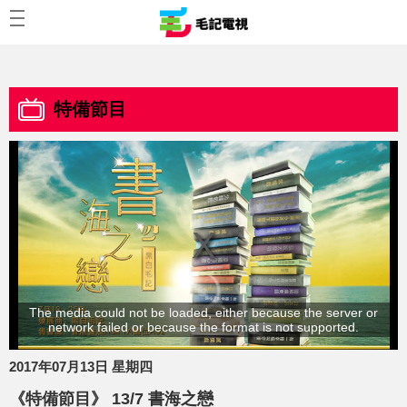
特備節目
The media could not be loaded, either because the server or
network failed or because the format is not supported.
2017年07月13日 星期四
《特備節目》 13/7 書海之戀