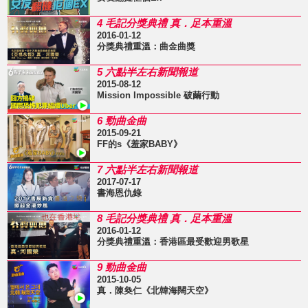
4 毛記分獎典禮 真．足本重溫
2016-01-12
分獎典禮重溫：曲金曲獎
5 六點半左右新聞報道
2015-08-12
Mission Impossible 破繭行動
6 勁曲金曲
2015-09-21
FF的s《羞家BABY》
7 六點半左右新聞報道
2017-07-17
書海恩仇錄
8 毛記分獎典禮 真．足本重溫
2016-01-12
分獎典禮重溫：香港區最受歡迎男歌星
9 勁曲金曲
2015-10-05
真．陳奐仁《北韓海闊天空》