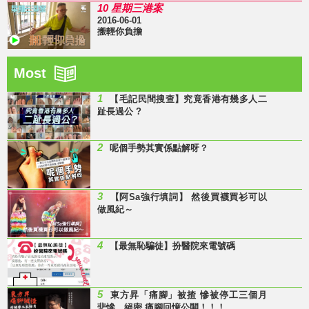
10 星期三港案
2016-06-01
搬輕你負擔
Most
1
【毛記民間搜查】究竟香港有幾多人二
趾長過公 ?
2
呢個手勢其實係點解呀？
3
【阿Sa強行填詞】 然後買襪買衫可以
做風紀～
4
【最無恥騙徒】扮醫院來電號碼
5
東方昇「痛腳」被揸 慘被停工三個月
悲慘、絕密 痛腳回憶公開！！！