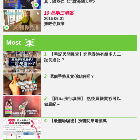
真．陳奐仁《北韓海闊天空》
10 星期三港案
2016-06-01
搬輕你負擔
Most
1
【毛記民間搜查】究竟香港有幾多人二
趾長過公 ?
2
呢個手勢其實係點解呀？
3
【阿Sa強行填詞】 然後買襪買衫可以
做風紀～
4
【最無恥騙徒】扮醫院來電號碼