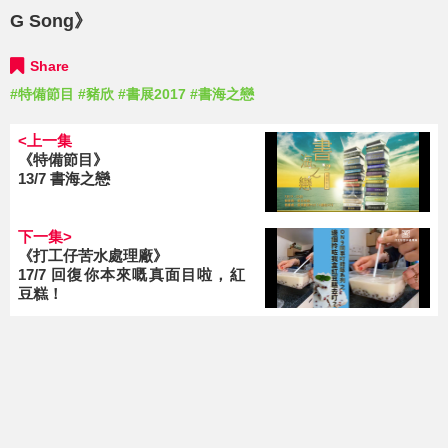
G Song》
Share
#特備節目
#豬欣
#書展2017
#書海之戀
<上一集
《特備節目》
13/7 書海之戀
下一集>
《打工仔苦水處理廠》
17/7 回復你本來嘅真面目啦，紅
豆糕！