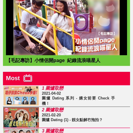
【毛記專訪】小情侶開page 紀錄流浪喵星人
Most
1 圍爐取戀
2021-04-02
圍爐 Dating 系列 - 媾女前要 Check 手
機！
2 圍爐取戀
2021-02-20
圍爐 Dating (1) - 靚女點解冇拖拍？
3 圍爐取戀