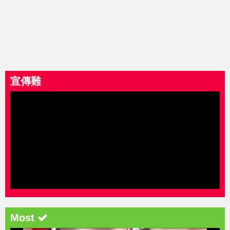
宣傳難
Most