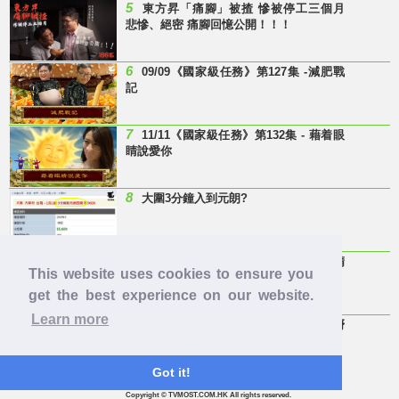
5
東方昇「痛腳」被揸 慘被停工三個月
悲慘、絕密 痛腳回憶公開！！！
6
09/09《國家級任務》第127集 -減肥戰
記
7
11/11《國家級任務》第132集 - 藉着眼
睛說愛你
8
大圍3分鐘入到元朗?
9
Last Minute 迎接Baby雞精班！滴雞精
This website uses cookies to ensure you
邊隻好？
get the best experience on our website.
Learn more
10
【童年回憶】 有冇人記得呢兩隻嘢
呀？
Got it!
Copyright © TVMOST.COM.HK All rights reserved.