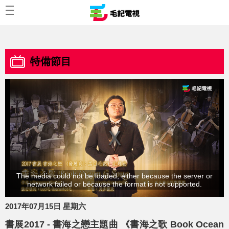
特備節目
The media could not be loaded, either because the server or
network failed or because the format is not supported.
2017年07月15日 星期六
書展2017 - 書海之戀主題曲 《書海之歌 Book Ocean