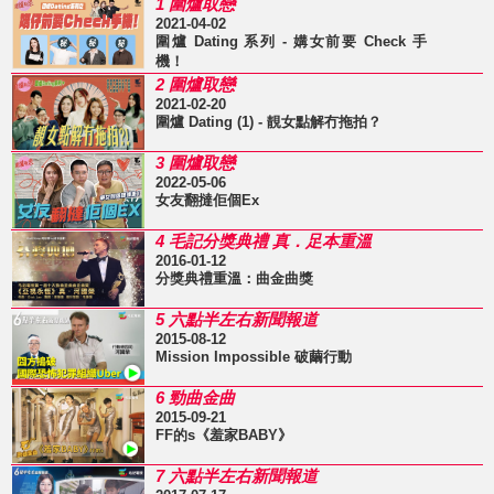
1 圍爐取戀
2021-04-02
圍爐 Dating 系列 - 媾女前要 Check 手
機！
2 圍爐取戀
2021-02-20
圍爐 Dating (1) - 靚女點解冇拖拍？
3 圍爐取戀
2022-05-06
女友翻撻佢個Ex
4 毛記分獎典禮 真．足本重溫
2016-01-12
分獎典禮重溫：曲金曲獎
5 六點半左右新聞報道
2015-08-12
Mission Impossible 破繭行動
6 勁曲金曲
2015-09-21
FF的s《羞家BABY》
7 六點半左右新聞報道