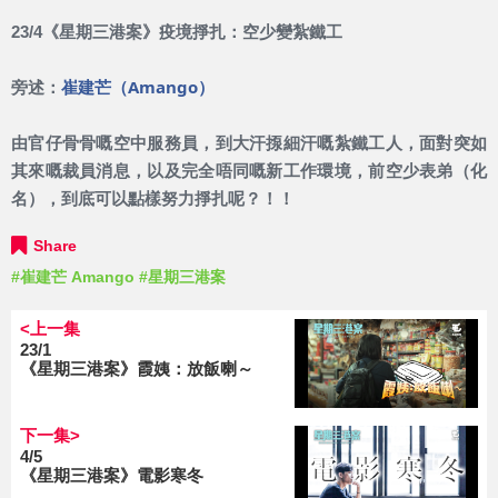
23/4《星期三港案》疫境掙扎：空少變紮鐵工
崔建芒（Amango）
旁述：
由官仔骨骨嘅空中服務員，到大汗揼細汗嘅紮鐵工人，面對突如
其來嘅裁員消息，以及完全唔同嘅新工作環境，前空少表弟（化
名），到底可以點樣努力掙扎呢？！！
Share
#崔建芒 Amango
#星期三港案
<上一集
23/1
《星期三港案》霞姨：放飯喇～
下一集>
4/5
《星期三港案》電影寒冬