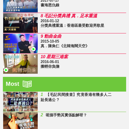
2017-07-17
書海恩仇錄
8 毛記分獎典禮 真．足本重溫
2016-01-12
分獎典禮重溫：香港區最受歡迎男歌星
9 勁曲金曲
2015-10-05
真．陳奐仁《北韓海闊天空》
10 星期三港案
2016-06-01
搬輕你負擔
Most
1
【毛記民間搜查】究竟香港有幾多人二
趾長過公 ?
2
呢個手勢其實係點解呀？