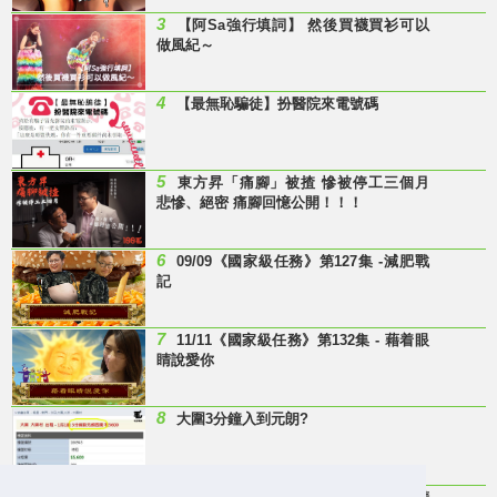
3
【阿Sa強行填詞】 然後買襪買衫可以
做風紀～
4
【最無恥騙徒】扮醫院來電號碼
5
東方昇「痛腳」被揸 慘被停工三個月
悲慘、絕密 痛腳回憶公開！！！
6
09/09《國家級任務》第127集 -減肥戰
記
7
11/11《國家級任務》第132集 - 藉着眼
睛說愛你
8
大圍3分鐘入到元朗?
9