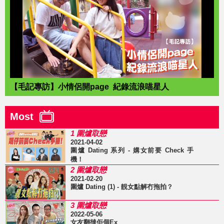
【毛記專訪】小情侶開page 紀錄流浪喵星人
Most
1 圍爐取戀
2021-04-02
圍爐 Dating 系列 - 媾女前要 Check 手
機！
2 圍爐取戀
2021-02-20
圍爐 Dating (1) - 靚女點解冇拖拍？
3 圍爐取戀
2022-05-06
女友翻撻佢個Ex