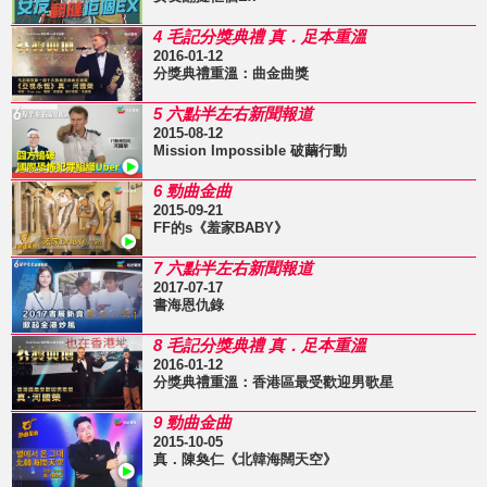
4 毛記分獎典禮 真．足本重溫
2016-01-12
分獎典禮重溫：曲金曲獎
5 六點半左右新聞報道
2015-08-12
Mission Impossible 破繭行動
6 勁曲金曲
2015-09-21
FF的s《羞家BABY》
7 六點半左右新聞報道
2017-07-17
書海恩仇錄
8 毛記分獎典禮 真．足本重溫
2016-01-12
分獎典禮重溫：香港區最受歡迎男歌星
9 勁曲金曲
2015-10-05
真．陳奐仁《北韓海闊天空》