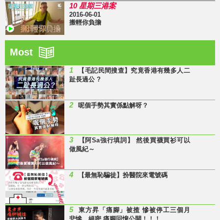
10 星期三港案
2016-06-01
搬輕你負擔
Most
1
【毛記民間搜查】究竟香港有幾多人二
趾長過公 ?
2
呢個手勢其實係點解呀？
3
【阿Sa強行填詞】 然後買襪買衫可以
做風紀～
4
【最無恥騙徒】扮醫院來電號碼
5
東方昇「痛腳」被揸 慘被停工三個月
悲慘、絕密 痛腳回憶公開！！！