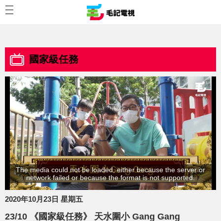
國家級任務
The media could not be loaded, either because the server or
network failed or because the format is not supported.
2020年10月23日 星期五
23/10 《國家級任務》 天水圍小 Gang Gang