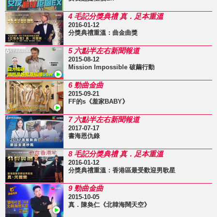
4 毛記分獎典禮 真．足本重溫
2016-01-12
分獎典禮重溫：曲金曲獎
5 六點半左右新聞報道
2015-08-12
Mission Impossible 破繭行動
6 勁曲金曲
2015-09-21
FF的s《羞家BABY》
7 六點半左右新聞報道
2017-07-17
書海恩仇錄
8 毛記分獎典禮 真．足本重溫
2016-01-12
分獎典禮重溫：香港區最受歡迎男歌星
9 勁曲金曲
2015-10-05
真．陳奐仁《北韓海闊天空》