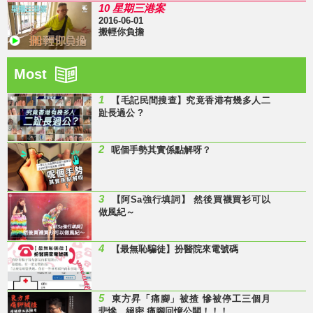
10 星期三港案
2016-06-01
搬輕你負擔
Most
1
【毛記民間搜查】究竟香港有幾多人二
趾長過公 ?
2
呢個手勢其實係點解呀？
3
【阿Sa強行填詞】 然後買襪買衫可以
做風紀～
4
【最無恥騙徒】扮醫院來電號碼
5
東方昇「痛腳」被揸 慘被停工三個月
悲慘、絕密 痛腳回憶公開！！！