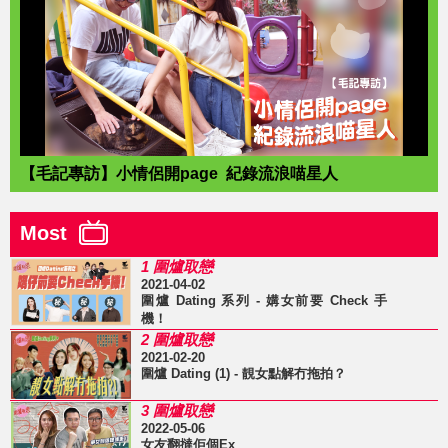
【毛記專訪】小情侶開page 紀錄流浪喵星人
Most
1 圍爐取戀
2021-04-02
圍爐 Dating 系列 - 媾女前要 Check 手
機！
2 圍爐取戀
2021-02-20
圍爐 Dating (1) - 靚女點解冇拖拍？
3 圍爐取戀
2022-05-06
女友翻撻佢個Ex