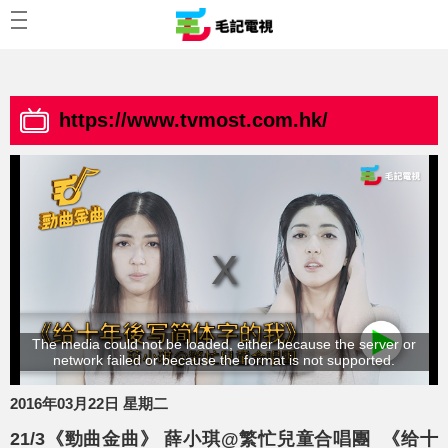
https://www.tvmost.com.hk/
The media could not be loaded, either because the server or
network failed or because the format is not supported.
2016年03月22日 星期二
21/3《勁曲金曲》 薛小琪@繁忙兒童合唱團 《给十