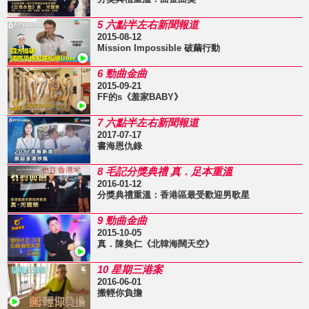
5 六點半左右新聞報道
2015-08-12
Mission Impossible 破繭行動
6 勁曲金曲
2015-09-21
FF的s《羞家BABY》
7 六點半左右新聞報道
2017-07-17
書海恩仇錄
8 毛記分獎典禮 真．足本重溫
2016-01-12
分獎典禮重溫：香港區最受歡迎男歌星
9 勁曲金曲
2015-10-05
真．陳奐仁《北韓海闊天空》
10 星期三港案
2016-06-01
搬輕你負擔