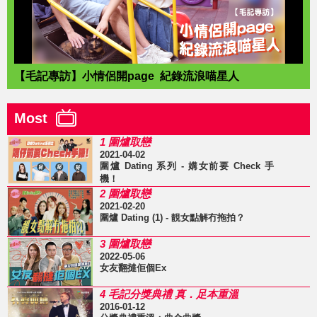
【毛記專訪】小情侶開page 紀錄流浪喵星人
Most
1 圍爐取戀
2021-04-02
圍爐 Dating 系列 - 媾女前要 Check 手
機！
2 圍爐取戀
2021-02-20
圍爐 Dating (1) - 靚女點解冇拖拍？
3 圍爐取戀
2022-05-06
女友翻撻佢個Ex
4 毛記分獎典禮 真．足本重溫
2016-01-12