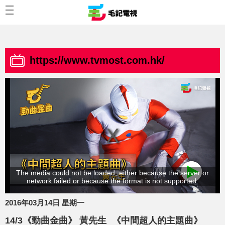
https://www.tvmost.com.hk/
The media could not be loaded, either because the server or
network failed or because the format is not supported.
2016年03月14日 星期一
14/3《勁曲金曲》 黃先生 《中間超人的主題曲》