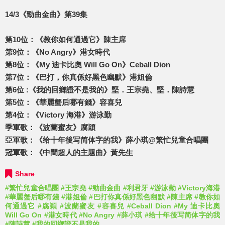
14/3《勁曲金曲》第39集
第10位：《教你如何通過它》陳主席
第9位：《No Angry》港女時代
第8位：《My 迪卡比奧 Will Go On》Ceball Dion
第7位：《巴打，你真係好黑色幽默》港姐倫
第6位 :《我的回鄉證不是我的》堅．王宗堯、堅．陳詩慧
第5位：《華麗蟹后哪有錢》容喜兒
第4位：《Victory 海港》游泳勤
季軍歌：《波蘭蜜友》腐穎
亞軍歌：《给十年後写简体字的我》薛小琪@繁忙兒童合唱團
冠軍歌：《中間超人的主題曲》黃先生
Share
#繁忙兒童合唱團
#王宗堯
#勁曲金曲
#利君牙
#游泳勤
#Victory海港
#華麗蟹后哪有錢
#港姐倫
#巴打你真係好黑色幽默
#陳主席
#教你如
何通過它
#腐穎
#波蘭蜜友
#容喜兒
#Ceball Dion
#My 迪卡比奧
Will Go On
#港女時代
#No Angry
#薛小琪
#给十年後写简体字的我
#陳詩慧
#我的回鄉證不是我的