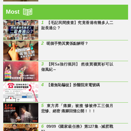
Most
1
【毛記民間搜查】究竟香港有幾多人二
趾長過公 ?
2
呢個手勢其實係點解呀？
3
【阿Sa強行填詞】 然後買襪買衫可以
做風紀～
4
【最無恥騙徒】扮醫院來電號碼
5
東方昇「痛腳」被揸 慘被停工三個月
悲慘、絕密 痛腳回憶公開！！！
6
09/09《國家級任務》第127集 -減肥戰