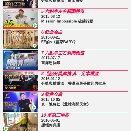
分獎典禮重溫：曲金曲獎
5 六點半左右新聞報道
2015-08-12
Mission Impossible 破繭行動
6 勁曲金曲
2015-09-21
FF的s《羞家BABY》
7 六點半左右新聞報道
2017-07-17
書海恩仇錄
8 毛記分獎典禮 真．足本重溫
2016-01-12
分獎典禮重溫：香港區最受歡迎男歌星
9 勁曲金曲
2015-10-05
真．陳奐仁《北韓海闊天空》
10 星期三港案
2016-06-01
搬輕你負擔