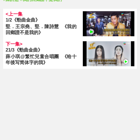
<上一集
1/2《勁曲金曲》
堅．王宗堯、堅．陳詩慧 《我的
回鄉證不是我的》
下一集>
21/3《勁曲金曲》
薛小琪@繁忙兒童合唱團 《给十
年後写简体字的我》