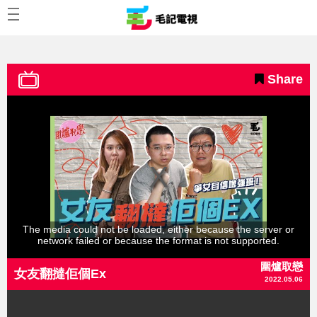
Share
The media could not be loaded, either because the server or
network failed or because the format is not supported.
圍爐取戀
女友翻撻佢個Ex
2022.05.06