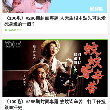
《100毛》#286期封面專題 人天生根本點先可以愛
死身邊的一個？
2018-09-29 01:31
《100毛》#285期封面專題 蚊蚊皆辛苦—打工仔搵
銀血汗史