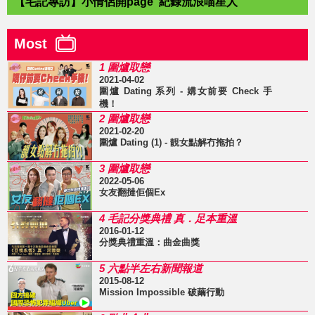
【毛記專訪】小情侶開page 紀錄流浪喵星人
Most
1 圍爐取戀
2021-04-02
圍爐 Dating 系列 - 媾女前要 Check 手
機！
2 圍爐取戀
2021-02-20
圍爐 Dating (1) - 靚女點解冇拖拍？
3 圍爐取戀
2022-05-06
女友翻撻佢個Ex
4 毛記分獎典禮 真．足本重溫
2016-01-12
分獎典禮重溫：曲金曲獎
5 六點半左右新聞報道
2015-08-12
Mission Impossible 破繭行動