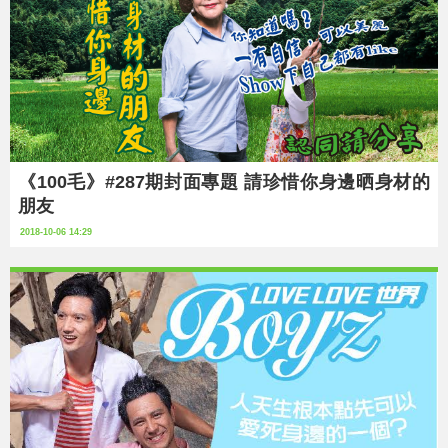
《100毛》#287期封面專題 請珍惜你身邊晒身材的
朋友
2018-10-06 14:29