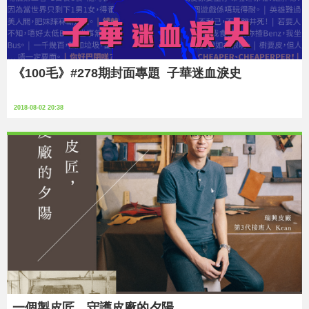
《100毛》#278期封面專題 子華迷血淚史
2018-08-02 20:38
一個製⽪匠，守護⽪廠的夕陽