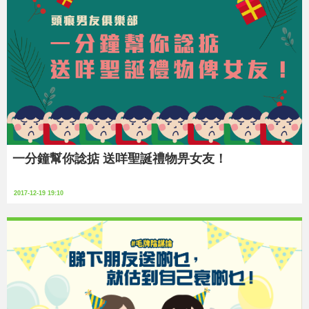
一分鐘幫你諗掂 送咩聖誕禮物畀女友！
2017-12-19 19:10