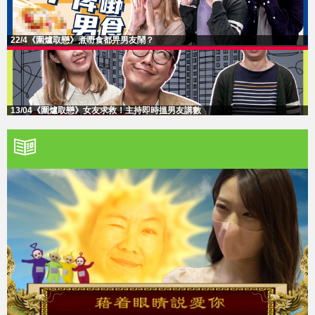
22/4《圍爐取戀》煮嘢食都畀男友鬧？
13/04《圍爐取戀》女友求救！主持即時搵男友講數