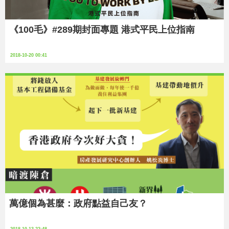
《100毛》#289期封面專題 港式平民上位指南
2018-10-20 00:41
萬億個為甚麼：政府點益自己友？