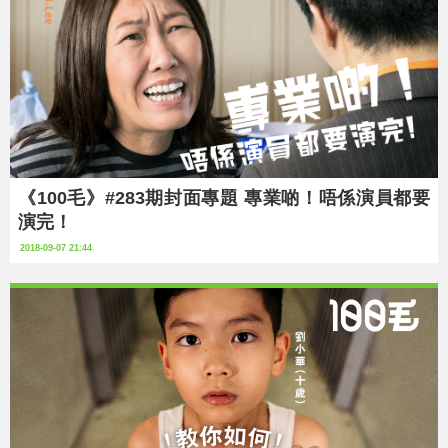
《100毛》#283期封面專題 專業啲！唔係演員都要
演完！
2018-09-07 21:44