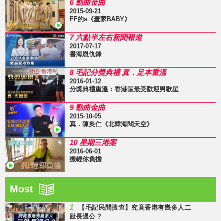
6 勁曲金曲
2015-09-21
FF的s《羞家BABY》
7 六點半左右新聞報道
2017-07-17
書海恩仇錄
8 毛記分獎典禮 真．足本重溫
2016-01-12
分獎典禮重溫：香港區最受歡迎男歌星
9 勁曲金曲
2015-10-05
真．陳奐仁《北韓海闊天空》
10 星期三港案
2016-06-01
搬輕你負擔
Most
1
【毛記民間搜查】究竟香港有幾多人二
趾長過公 ?