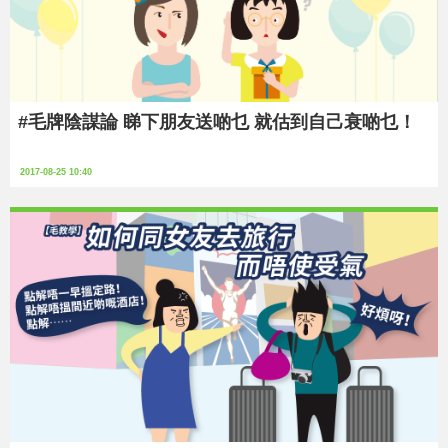
#毛牌陰謀論 睇下朋友送啲乜 就估到自己衰啲乜！
2017-08-25 10:40