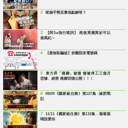
2
呢個手勢其實係點解呀？
3
【阿Sa強行填詞】 然後買襪買衫可以
做風紀～
4
【最無恥騙徒】扮醫院來電號碼
5
東方昇「痛腳」被揸 慘被停工三個月
悲慘、絕密 痛腳回憶公開！！！
6
09/09《國家級任務》第127集 -減肥戰
記
7
11/11《國家級任務》第132集 - 藉着眼
睛說愛你